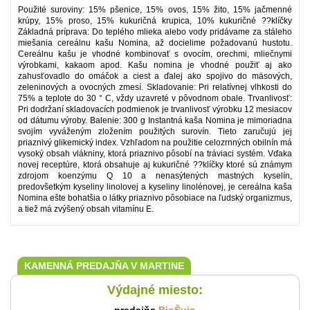
Použité suroviny: 15% pšenice, 15% ovos, 15% žito, 15% jačmenné
krúpy, 15% proso, 15% kukuričná krupica, 10% kukuričné ??klíčky
Základná príprava: Do teplého mlieka alebo vody pridávame za stáleho
miešania cereálnu kašu Nomina, až docielime požadovanú hustotu.
Cereálnu kašu je vhodné kombinovať s ovocím, orechmi, mliečnymi
výrobkami, kakaom apod. Kašu nomina je vhodné použiť aj ako
zahusťovadlo do omáčok a ciest a ďalej ako spojivo do mäsových,
zeleninových a ovocných zmesí. Skladovanie: Pri relatívnej vlhkosti do
75% a teplote do 30 ° C, vždy uzavreté v pôvodnom obale. Trvanlivosť:
Pri dodržaní skladovacích podmienok je trvanlivosť výrobku 12 mesiacov
od dátumu výroby. Balenie: 300 g Instantná kaša Nomina je mimoriadna
svojím vyváženým zložením použitých surovín. Tieto zaručujú jej
priaznivý glikemický index. Vzhľadom na použitie celozrnných obilnín má
vysoký obsah vlákniny, ktorá priaznivo pôsobí na tráviaci systém. Vďaka
novej receptúre, ktorá obsahuje aj kukuričné ??klíčky ktoré sú známym
zdrojom koenzýmu Q 10 a nenasýtených mastných kyselín,
predovšetkým kyseliny linolovej a kyseliny linolénovej, je cereálna kaša
Nomina ešte bohatšia o látky priaznivo pôsobiace na ľudský organizmus,
a tiež má zvýšený obsah vitamínu E.
KAMENNÁ PREDAJŇA V MARTINE
Výdajné miesto: