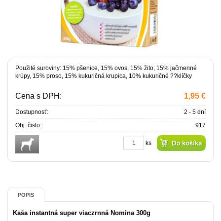
Použité suroviny: 15% pšenice, 15% ovos, 15% žito, 15% jačmenné
krúpy, 15% proso, 15% kukuričná krupica, 10% kukuričné ??klíčky
Cena s DPH:
1,95 €
Dostupnosť:
2 - 5 dní
Obj. čislo:
917
ks
POPIS
Kaša instantná super viaczrnná Nomina 300g