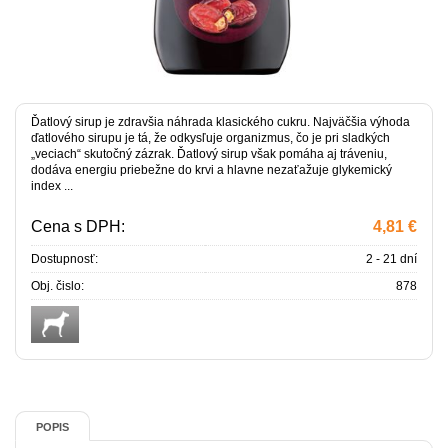
Ďatlový sirup je zdravšia náhrada klasického cukru. Najväčšia výhoda
ďatlového sirupu je tá, že odkysľuje organizmus, čo je pri sladkých
„veciach“ skutočný zázrak. Ďatlový sirup však pomáha aj tráveniu,
dodáva energiu priebežne do krvi a hlavne nezaťažuje glykemický
index ...
Cena s DPH:
4,81 €
Dostupnosť:
2 - 21 dní
Obj. čislo:
878
POPIS