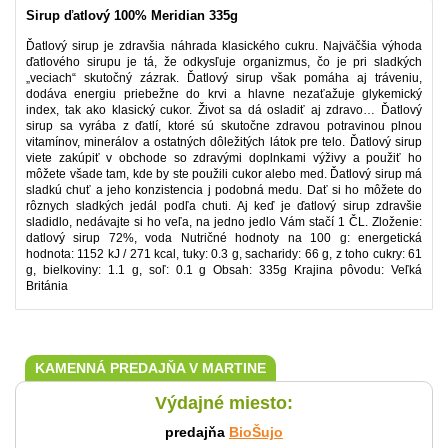
Sirup ďatlový 100% Meridian 335g
Ďatlový sirup je zdravšia náhrada klasického cukru. Najväčšia výhoda
ďatlového sirupu je tá, že odkysľuje organizmus, čo je pri sladkých
„veciach“ skutočný zázrak. Ďatlový sirup však pomáha aj tráveniu,
dodáva energiu priebežne do krvi a hlavne nezaťažuje glykemický
index, tak ako klasický cukor. Život sa dá osladiť aj zdravo… Ďatlový
sirup sa vyrába z ďatlí, ktoré sú skutočne zdravou potravinou plnou
vitamínov, minerálov a ostatných dôležitých látok pre telo. Ďatlový sirup
viete zakúpiť v obchode so zdravými doplnkami výživy a použiť ho
môžete všade tam, kde by ste použili cukor alebo med. Ďatlový sirup má
sladkú chuť a jeho konzistencia j podobná medu. Dať si ho môžete do
rôznych sladkých jedál podľa chuti. Aj keď je ďatlový sirup zdravšie
sladidlo, nedávajte si ho veľa, na jedno jedlo Vám stačí 1 ČL. Zloženie:
datlový sirup 72%, voda Nutričné hodnoty na 100 g: energetická
hodnota: 1152 kJ / 271 kcal, tuky: 0.3 g, sacharidy: 66 g, z toho cukry: 61
g, bielkoviny: 1.1 g, soľ: 0.1 g Obsah: 335g Krajina pôvodu: Veľká
Británia
KAMENNÁ PREDAJŇA V MARTINE
Výdajné miesto:
predajňa
BioŠujo