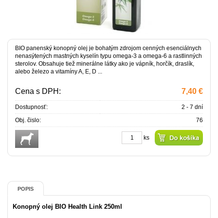
BIO panenský konopný olej je bohatým zdrojom cenných esenciálnych
nenasýtených mastných kyselín typu omega-3 a omega-6 a rastlinných
sterolov. Obsahuje tiež minerálne látky ako je vápník, horčík, draslík,
alebo železo a vitamíny A, E, D ...
Cena s DPH:
7,40 €
Dostupnosť:
2 - 7 dní
Obj. čislo:
76
ks
POPIS
Konopný olej BIO Health Link 250ml