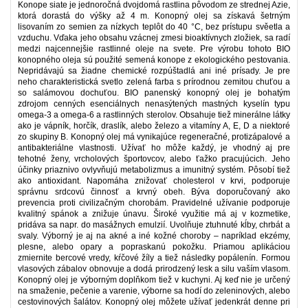
Konope siate je jednoročná dvojdomá rastlina pôvodom ze strednej Azie,
ktorá dorastá do výšky až 4 m. Konopný olej sa získavá šetrným
lisovaním zo semien za nízkych teplôt do 40 °C, bez prístupu svěetla a
vzduchu. Vďaka jeho obsahu vzácnej zmesi bioaktívnych zložiek, sa radí
medzi najcennejšie rastlinné oleje na svete. Pre výrobu tohoto BIO
konopného oleja sú použité semená konope z ekologického pestovania.
Nepridávajú sa žiadne chemické rozpúštadlá ani iné prísady. Je pre
neho charakteristická svetlo zelená farba s prírodnou zemitou chuťou a
so salámovou dochuťou. BIO panenský konopný olej je bohatým
zdrojom cenných esenciálnych nenasýtených mastných kyselín typu
omega-3 a omega-6 a rastlinných sterolov. Obsahuje tiež minerálne látky
ako je vápník, horčík, draslík, alebo železo a vitamíny A, E, D a niektoré
zo skupiny B. Konopný olej má vynikajúce regeneračné, protizápalové a
antibakteriálne vlastnosti. Užívať ho môže každý, je vhodný aj pre
tehotné ženy, vrcholových športovcov, alebo ťažko pracujúcich. Jeho
účinky priaznivo ovlyvňujú metabolizmus a imunitný systém. Pôsobí tiež
ako antioxidant. Napomáha znižovať cholesterol v krvi, podporuje
správnu srdcovú činnosť a krvný obeh. Býva doporučovaný ako
prevencia proti civilizačným chorobám. Pravidelné užívanie podporuje
kvalitný spánok a znižuje únavu. Široké využitie má aj v kozmetike,
pridáva sa napr. do masážnych emulzií. Uvolňuje ztuhnuté kĺby, chrbát a
svaly. Výborný je aj na akné a iné kožné choroby – napríklad ekzémy,
plesne, alebo opary a popraskanú pokožku. Priamou aplikáciou
zmiernite bercové vredy, kŕčové žíly a tiež následky popálenín. Formou
vlasových zábalov obnovuje a dodá prirodzený lesk a silu vaším vlasom.
Konopný olej je výborným doplňkom tiež v kuchyni. Aj keď nie je určený
na smaženie, pečenie a varenie, výborne sa hodí do zeleninových, alebo
cestovinových šalátov. Konopný olej môžete užívať jedenkrát denne pri