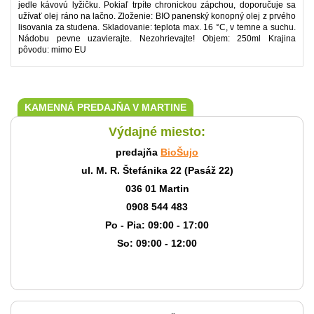
jedle kávovú lyžičku. Pokiaľ trpíte chronickou zápchou, doporučuje sa
užívať olej ráno na lačno. Zloženie: BIO panenský konopný olej z prvého
lisovania za studena. Skladovanie: teplota max. 16 °C, v temne a suchu.
Nádobu pevne uzavierajte. Nezohrievajte! Objem: 250ml Krajina
pôvodu: mimo EU
KAMENNÁ PREDAJŇA V MARTINE
Výdajné miesto:
predajňa
BioŠujo
ul. M. R. Štefánika 22 (Pasáž 22)
036 01 Martin
0908 544 483
Po - Pia: 09:00 - 17:00
So: 09:00 - 12:00