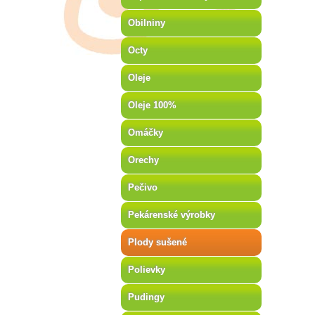
Obilniny
Octy
Oleje
Oleje 100%
Omáčky
Orechy
Pečivo
Pekárenské výrobky
Plody sušené
Polievky
Pudingy