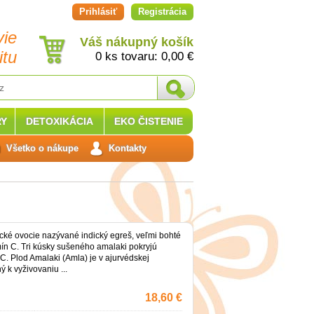
Prihlásiť
Registrácia
vie
Váš nákupný košík
itu
0 ks tovaru:
0,00
€
Y
DETOXIKÁCIA
EKO ČISTENIE
Všetko o nákupe
Kontakty
ické ovocie nazývané indický egreš, veľmi bohté
mín C. Tri kúsky sušeného amalaki pokryjú
C. Plod Amalaki (Amla) je v ajurvédskej
 k vyživovaniu ...
18,60 €