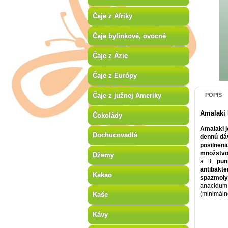
Čaje z Afriky
Čaje bylinkové, ovocné
Čaje z Ázie
Čaje z Európy
Čaje z južnej Ameriky
POPIS
Amalaki
Čokolády
Amalaki j
Dochucovadlá
dennú dá
posilnen
množstvo
Džemy
a B,
pun
antibakte
Kakao
spazmoly
anacidum 
(minimáln
Kaše
Kávy