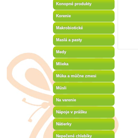
Konopné produkty
Korenie
Makrobiotické
Maslá a pasty
Medy
Mlieka
Múka a múčne zmesi
Müsli
Na varenie
Nápoje v prášku
Nátierky
Nepečené chlebíky