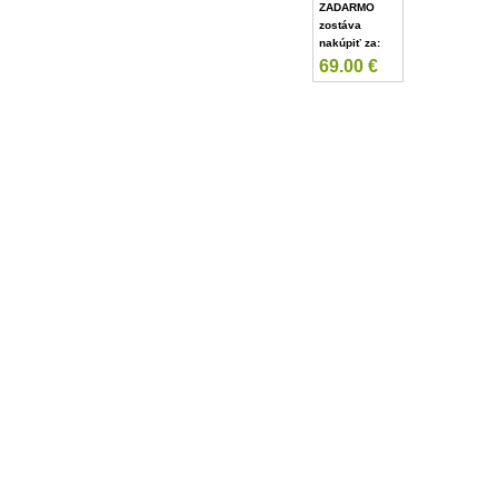
ZADARMO
zostáva
nakúpiť za:
69.00
€