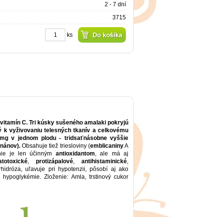
2 - 7 dní
3715
ks
 vitamín C. Tri kúsky sušeného amalaki pokryjú
ý k vyživovaniu telesných tkanív a celkovému
 mg v jednom plodu - tridsaťnásobne vyššie
nánov).
Obsahuje tiež triesloviny (
emblicaniny
A
ie je len účinným
antioxidantom
, ale má aj
atotoxické
,
protizápalové
,
antihistaminické
,
hidróza, uľavuje pri hypotenzii, pôsobí aj ako
hypoglykémie. Zloženie: Amla, trstinový cukor