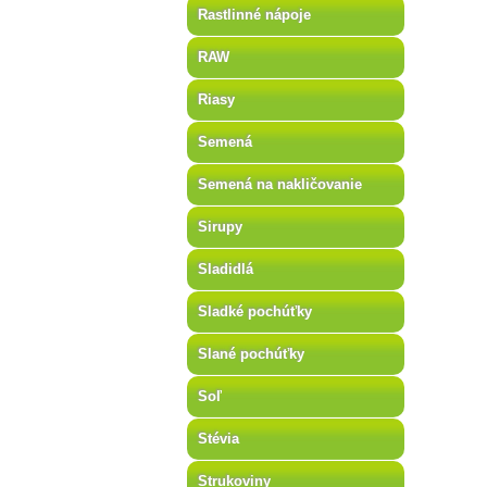
Rastlinné nápoje
RAW
Riasy
Semená
Semená na nakličovanie
Sirupy
Sladidlá
Sladké pochúťky
Slané pochúťky
Soľ
Stévia
Strukoviny