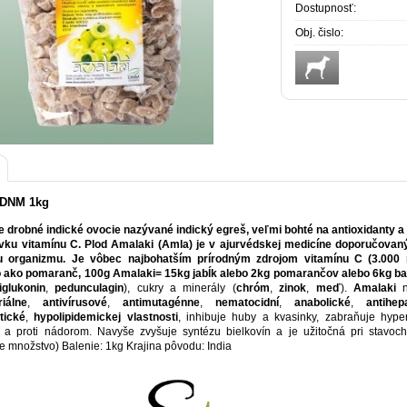
Dostupnosť:
Obj. čislo:
 DNM 1kg
e drobné indické ovocie nazývané indický egreš, veľmi bohté na antioxidanty a
vku vitamínu C. Plod Amalaki (Amla) je v ajurvédskej medicíne doporučovan
iu organizmu. Je vôbec najbohatším prírodným zdrojom vitamínu C (3.000
 ako pomaranč, 100g Amalaki= 15kg jabĺk alebo 2kg pomarančov alebo 6kg ba
iglukonin
,
pedunculagin
), cukry a minerály (
chróm
,
zinok
,
meď
).
Amalaki
n
riálne
,
antivírusové
,
antimutagénne
,
nematocidní
,
anabolické
,
antihep
tické
,
hypolipidemickej
vlastnosti
, inhibuje huby a kvasinky, zabraňuje hyper
a proti nádorom. Navyše zvyšuje syntézu bielkovín a je užitočná pri stavoch 
e množstvo) Balenie: 1kg Krajina pôvodu: India