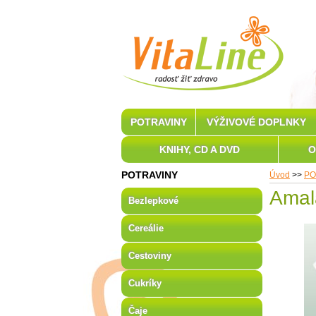
POTRAVINY
VÝŽIVOVÉ DOPLNKY
KNIHY, CD A DVD
O
POTRAVINY
Úvod
>>
PO
Amal
Bezlepkové
Cereálie
Cestoviny
Cukríky
Čaje