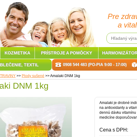
Pre zdra
a vital
KOZMETIKA
PRÍSTROJE A POMÔCKY
HARMONIZÁTOR
BLEČENIE, TEXTIL
0908 544 483 (PO-PIA 9:00 - 17:00)
TRAVINY
>>
Plody sušené
>>
Amalaki DNM 1kg
aki DNM 1kg
Amalaki je drobné ind
na antioxidanty a vita
dennú dávku vitamínu 
medicíne doporučovaný
Cena s DPH: