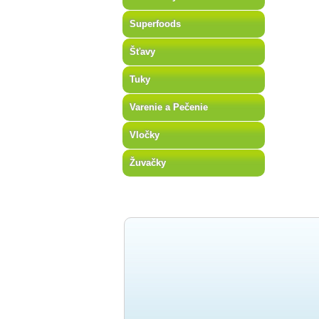
Superfoods
Šťavy
Tuky
Varenie a Pečenie
Vločky
Žuvačky