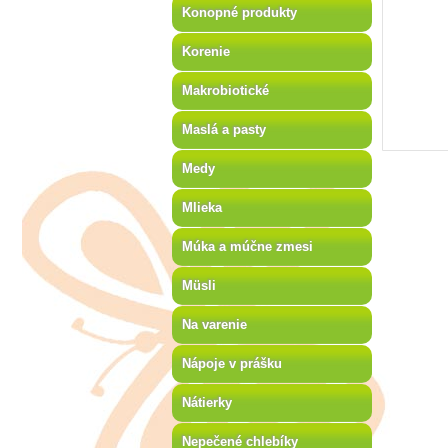
Konopné produkty
Korenie
Makrobiotické
Maslá a pasty
Medy
Mlieka
Múka a múčne zmesi
Müsli
Na varenie
Nápoje v prášku
Nátierky
Nepečené chlebíky