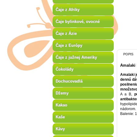
Čaje z Afriky
Čaje bylinkové, ovocné
Čaje z Ázie
Čaje z Európy
POPIS
Čaje z južnej Ameriky
Amalaki
Čokolády
Amalaki j
dennú dá
Dochucovadlá
posilnen
množstvo
Džemy
A a B,
p
antibakte
hypolipid
Kakao
nádorom. 
Balenie: 
Kaše
Kávy