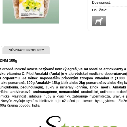
Dostupnosť:
Obj. čislo:
SÚVISIACE PRODUKTY
 DNM 100g
e drobné indické ovocie nazývané indický egreš, veľmi bohté na antioxidanty a
vku vitamínu C. Plod Amalaki (Amla) je v ajurvédskej medicíne doporučovan
iu organizmu. Je vôbec najbohatším prírodným zdrojom vitamínu C (3.000
 ako pomaranč, 100g Amalaki= 15kg jabĺk alebo 2kg pomarančov alebo 6kg b
uniglukonin
,
pedunculagin
), cukry a minerály (
chróm
,
zinok
,
meď
).
Amalaki
riálne
,
antivírusové
,
antimutagénne
,
nematocidní
, anabolické, antihepatotoxické
emickej vlastnosti, inhibuje huby a kvasinky, zabraňuje hyperhidróza, uľavuje 
Navyše zvyšuje syntézu bielkovín a je užitočná pri stavoch hypoglykémie. Zlože
100g Krajina pôvodu: India