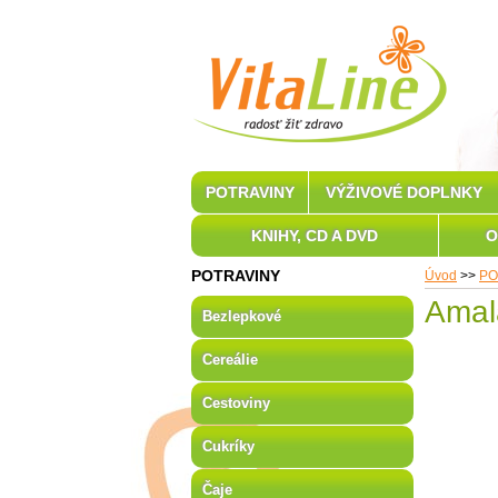
POTRAVINY
VÝŽIVOVÉ DOPLNKY
KNIHY, CD A DVD
O
POTRAVINY
Úvod
>>
PO
Amal
Bezlepkové
Cereálie
Cestoviny
Cukríky
Čaje