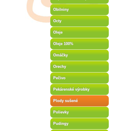
Obilniny
Octy
Oleje
Oleje 100%
Omáčky
Orechy
Pečivo
Pekárenské výrobky
Plody sušené
Polievky
Pudingy