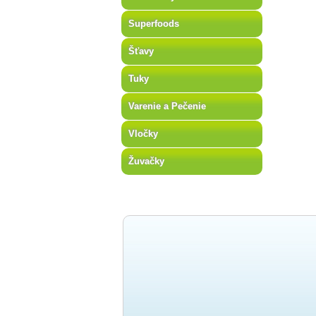
Superfoods
Šťavy
Tuky
Varenie a Pečenie
Vločky
Žuvačky