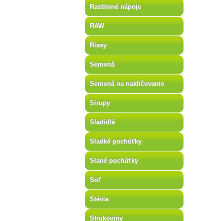
Rastlinné nápoje
RAW
Riasy
Semená
Semená na nakličovanie
Sirupy
Sladidlá
Sladké pochúťky
Slané pochúťky
Soľ
Stévia
Strukoviny