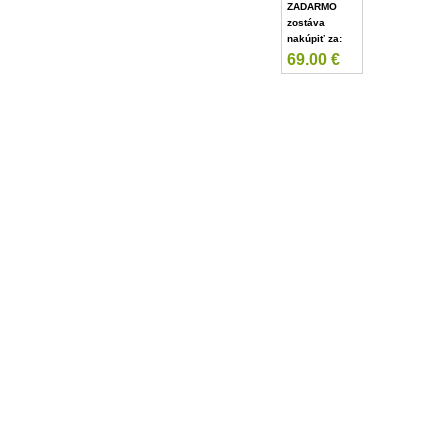
ZADARMO
zostáva
nakúpiť za:
69.00
€