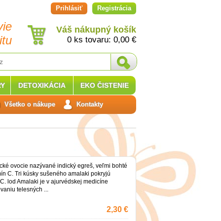
Prihlásiť
Registrácia
vie
Váš nákupný košík
itu
0 ks tovaru:
0,00
€
Y
DETOXIKÁCIA
EKO ČISTENIE
Všetko o nákupe
Kontakty
ické ovocie nazývané indický egreš, veľmi bohté
mín C. Tri kúsky sušeného amalaki pokryjú
C. lod Amalaki je v ajurvédskej medicíne
aniu telesných ...
2,30 €