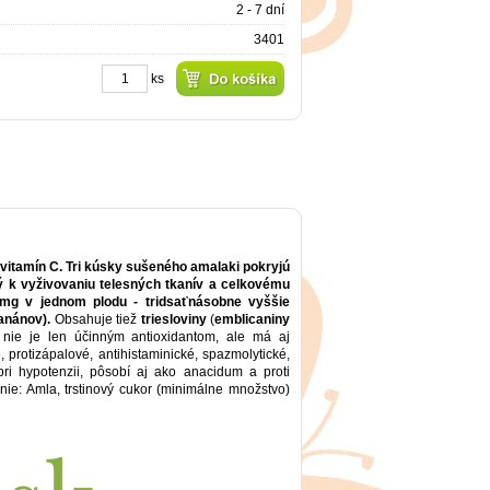
2 - 7 dní
3401
ks
 vitamín C. Tri kúsky sušeného amalaki pokryjú
ý k vyživovaniu telesných tkanív a celkovému
 mg v jednom plodu - tridsaťnásobne vyššie
anánov).
Obsahuje tiež
triesloviny
(
emblicaniny
nie je len účinným antioxidantom, ale má aj
, protizápalové, antihistaminické, spazmolytické,
pri hypotenzii, pôsobí aj ako anacidum a proti
nie: Amla, trstinový cukor (minimálne množstvo)