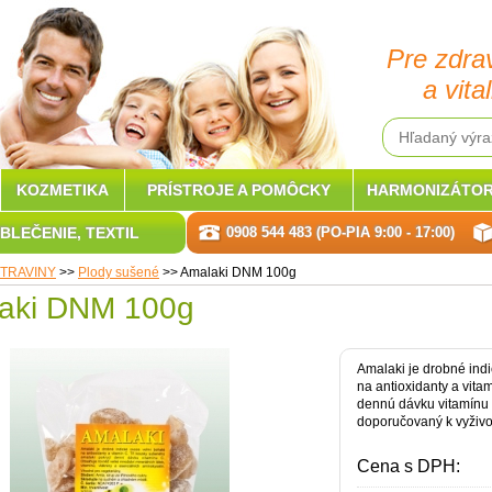
Pre zdra
a vital
KOZMETIKA
PRÍSTROJE A POMÔCKY
HARMONIZÁTOR
BLEČENIE, TEXTIL
0908 544 483 (PO-PIA 9:00 - 17:00)
TRAVINY
>>
Plody sušené
>>
Amalaki DNM 100g
aki DNM 100g
Amalaki je drobné ind
na antioxidanty a vita
dennú dávku vitamínu 
doporučovaný k vyživov
Cena s DPH: