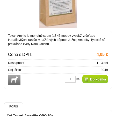
Tavari Amrilo je mohutný strom (až 45 metrov vysoký) z čeľade
trubačovitých, rastúci v dažďových trópoch Južnej Ameriky. Typické sú
prekrásne kvety tvaru kalichu ...
Cena s DPH:
4,05 €
Dostupnosť:
1 - 3 dni
Obj. čislo:
3049
ks
POPIS
Čaj Tawari Amarillo ORO 50g