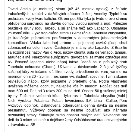
Tavari Amrilo je mohutný strom (až 45 metrov vysoký) z čeľade
trubačovitých, rastúci v dažďových trópoch Južnej Ameriky. Typické sú
prekrásne kvety tvaru kalichu. Okrem použitia lyka je tvrdé drevo stromu
obľúbenou surovinou na stavbu domov, výrobu parkiet a pod. Príbuzné
brazílske druhy rodu Tabebuia sú známe tiež ako Lapacho. Obsahuje
vnútornú kôru - lyko tropického stromu z Amazónie Tabebuia chrysantha,
je tradičným prípravkom používaným v domorodých juhoamerických
komunitách. Vďaka lahodnej aróme a príjemnej osviežujúcej chuti
zdomácnel na celom svete. Častejšie je známy ako Lapacho. Z Brazílie
sa rozšíril tiež názov Pao d´Arco, názov chonta, asta de venado, tahuari,
arauňec a iné. Niektorými európskymi dovozcami sa mylne označuje ako
tzv. červené lapacho alebo nápoj Inkov. Jedná sa o príbuzný druh
Tabebuia ochracea (Cham.). Užívanie a dávkovanie: 2 čajové lyžičky
sušenej kôry zmiešame s 1 litrom vody, privedieme do varu, varíme na
miernom ohni 20 - 25 min, necháme vychladnúť, scedíme. Tým získame
osviežujúci nápoj, ktorý popíjame v priebehu dňa. Podľa vlastného
uváženia môžeme dochutiť, najlepšie včelím medom. Popíjať cez deň
max. 600 ml. Deti od 3 rokov 200 ml na deň. Obsah: 50 g sušenej mletej
byliny. Zloženie: vnútorná kôra - lyko rastlín Tabebuia chrystha (Vahl.)
Nich. Výrobca: Pebainsa, Pebani Inversiones S.A, Lima - Callao, Peru
Výživový doplnok. Ustanovená odporúčaná denná dávka sa nesmie
presiahnuť. Výživový doplnok sa nesmie používať ako náhrada
rozmanitej stravy. Skladujte mimo dosahu malých detí. Nevhodné pre
deti do 3 rokov, tehotné a dojčiace ženy. Odsúhlasené úradom verejného
zdravotníctva SR.