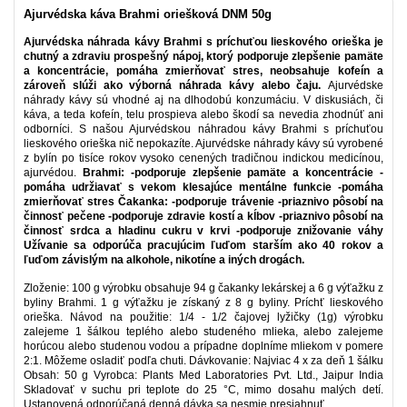
Ajurvédska káva Brahmi oriešková DNM 50g
Ajurvédska náhrada kávy Brahmi s príchuťou lieskového orieška je
chutný a zdraviu prospešný nápoj, ktorý podporuje zlepšenie pamäte
a koncentrácie, pomáha zmierňovať stres, neobsahuje kofeín a
zároveň slúži ako výborná náhrada kávy alebo čaju.
Ajurvédske
náhrady kávy sú vhodné aj na dlhodobú konzumáciu. V diskusiách, či
káva, a teda kofeín, telu prospieva alebo škodí sa nevedia zhodnúť ani
odborníci. S našou Ajurvédskou náhradou kávy Brahmi s príchuťou
lieskového orieška nič nepokazíte. Ajurvédske náhrady kávy sú vyrobené
z bylín po tisíce rokov vysoko cenených tradičnou indickou medicínou,
ajurvédou.
Brahmi: -podporuje zlepšenie pamäte a koncentrácie -
pomáha udržiavať s vekom klesajúce mentálne funkcie -pomáha
zmierňovať stres Čakanka: -podporuje trávenie -priaznivo pôsobí na
činnosť pečene -podporuje zdravie kostí a kĺbov -priaznivo pôsobí na
činnosť srdca a hladinu cukru v krvi -podporuje znižovanie váhy
Užívanie sa odporúča pracujúcim ľuďom starším ako 40 rokov a
ľuďom závislým na alkohole, nikotíne a iných drogách.
Zloženie: 100 g výrobku obsahuje 94 g čakanky lekárskej a 6 g výťažku z
byliny Brahmi. 1 g výťažku je získaný z 8 g byliny. Príchť lieskového
orieška. Návod na použitie: 1/4 - 1/2 čajovej lyžičky (1g) výrobku
zalejeme 1 šálkou teplého alebo studeného mlieka, alebo zalejeme
horúcou alebo studenou vodou a prípadne doplníme mliekom v pomere
2:1. Môžeme osladiť podľa chuti. Dávkovanie: Najviac 4 x za deň 1 šálku
Obsah: 50 g Vyrobca: Plants Med Laboratories Pvt. Ltd., Jaipur India
Skladovať v suchu pri teplote do 25 °C, mimo dosahu malých detí.
Ustanovená odporúčaná denná dávka sa nesmie presiahnuť.