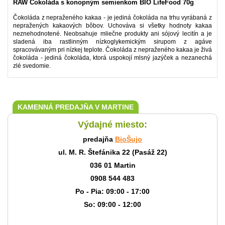
RAW Čokoláda s konopným semienkom BIO LifeFood 70g
Čokoláda z nepraženého kakaa - je jediná čokoláda na trhu vyrábaná z
nepražených kakaových bôbov. Uchováva si všetky hodnoty kakaa
neznehodnotené. Neobsahuje mliečne produkty ani sójový lecitín a je
sladená iba rastlinným nízkoglykemickým sirupom z agáve
spracovávaným pri nízkej teplote. Čokoláda z nepraženého kakaa je živá
čokoláda - jediná čokoláda, ktorá uspokojí mlsný jazýček a nezanechá
zlé svedomie.
KAMENNÁ PREDAJŇA V MARTINE
Výdajné miesto:
predajňa
BioŠujo
ul. M. R. Štefánika 22 (Pasáž 22)
036 01 Martin
0908 544 483
Po - Pia: 09:00 - 17:00
So: 09:00 - 12:00