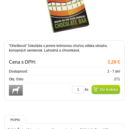
"Oriešková" čokoláda s jemne krémovou chuťou vďaka obsahu
konopných semienok. Lahodná a chrumkavá.
Cena s DPH:
3,29 €
Dostupnosť:
2 - 7 dní
Obj. čislo:
271
ks
POPIS