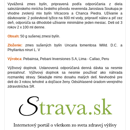
Vyvážená zmes bylín, pripravená podľa odporúčania z diela
saleziánskeho mnícha českého pôvodu reverenda Jaroslava Soukupa je
vhodne zvolený mix bylín Vilcacora a Chanca Piedra. Užívanie a
dávkovanie: 2 polievkové lyžice na 600 ml vody, pripraviť nálev a piť cez
deň, odporúča sa dlhodobé užívanie minimálne jeden mesiac. Deti od 3
rokov 2 x 100 ml denne.
Obsah:
50 g sušenej zmesi bylín.
Zloženie:
zmes sušených bylín Uncaria tomentosa Willd. D.C. a
Phyllantus niruri L. V
Výrobca
: Pebainsa, Pebani Inversiones S.A, Lima - Callao, Peru
Výživový doplnok. Ustanovená odporúčaná denná dávka sa nesmie
presiahnuť. Výživový doplnok sa nesmie používať ako náhrada
rozmanitej stravy. Skladujte mimo dosahu malých detí. Nevhodné pre
deti do 3 rokov, tehotné a dojčiace ženy. Odsúhlasené úradom verejného
zdravotníctva SR.