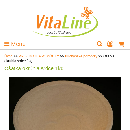
Menu
Úvod
>>
PRÍSTROJE A POMÔCKY
>>
Kuchynské pomôcky
>>
Ošatka
okrúhla srdce 1kg
Ošatka okrúhla srdce 1kg