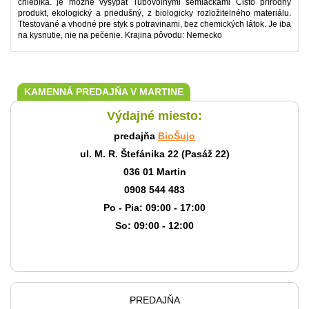
chlebíka. je možné vysypať ľubovolnými semiačkami Čisto prírodný
produkt, ekologický a priedušný, z biologicky rozložitelného materiálu.
Ttestované a vhodné pre styk s potravinami, bez chemických látok. Je iba
na kysnutie, nie na pečenie. Krajina pôvodu: Nemecko
KAMENNÁ PREDAJŇA V MARTINE
Výdajné miesto:
predajňa
BioŠujo
ul. M. R. Štefánika 22 (Pasáž 22)
036 01 Martin
0908 544 483
Po - Pia: 09:00 - 17:00
So: 09:00 - 12:00
PREDAJŇA