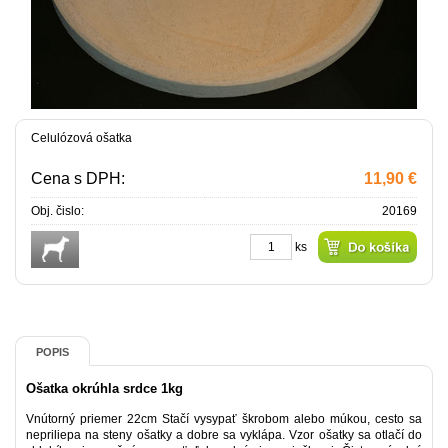
Celulózová ošatka
Cena s DPH:
11,90 €
Obj. čislo:
20169
ks
POPIS
Ošatka okrúhla srdce 1kg
Vnútorný priemer 22cm Stačí vysypať škrobom alebo múkou, cesto sa
nepriliepa na steny ošatky a dobre sa vyklápa. Vzor ošatky sa otlačí do