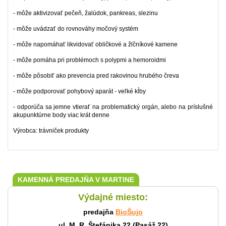
- môže aktivizovať pečeň, žalúdok, pankreas, slezinu
- môže uvádzať do rovnováhy močový systém
- môže napomáhať likvidovať obličkové a žlčníkové kamene
- môže pomáha pri problémoch s polypmi a hemoroidmi
- môže pôsobiť ako prevencia pred rakovinou hrubého čreva
- môže podporovať pohybový aparát - veľké kĺby
- odporúča sa jemne vtierať na problematický orgán, alebo na príslušné
akupunktúrne body viac krát denne
Výrobca: trávniček produkty
KAMENNÁ PREDAJŇA V MARTINE
Výdajné miesto:
predajňa
BioŠujo
ul. M. R. Štefánika 22 (Pasáž 22)