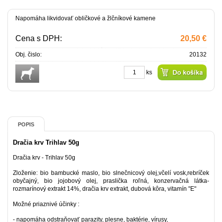
Napomáha likvidovať obličkové a žlčníkové kamene
Cena s DPH:
20,50 €
Obj. čislo:
20132
ks
POPIS
Dračia krv Trihlav 50g
Dračia krv - Trihlav 50g
Zloženie: bio bambucké maslo, bio slnečnicový olej,včelí vosk,rebríček
obyčajný, bio jojobový olej, praslička roľná, konzervačná látka-
rozmarínový extrakt 14%, dračia krv extrakt, dubová kôra, vitamín "E"
Možné priaznivé účinky :
- napomáha odstraňovať parazity, plesne, baktérie, vírusy,