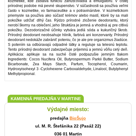
kozmetike, kde zastáva funkciu zahusťovadla a emulgátoru. V čistej
prírodnej podobe má pevné skupenstvo. V súčastnosti sa používa veľmi
často v kozmetike, vo farmaceutike a v potravinárstve. V kozmetickom
priemysle sa používa ako súčasť krémov alebo mastí, ktoré by sa mali
pokožke udržať dlhý čas. Rýdzo prírodné zloženie deodorantu, ktorý
nerobí škvrny na oblečení, jeho štruktúra je jemná a vhodná aj pre citlivú
pokožku. Dezodorizačné účinky vytvára jedlá sóda a kukuričný škrob.
Prírodný deodorant neobsahuje hliník, farbivá ani konzervanty. Prírodný
deodorant nedokáže zabrániť poteniu, čo je ale pre organizmus žiadúce.
S potením sa odbúravajú odpadné látky a reguluje sa telesnú teplotu.
Tento prírodný deodorant zabezpečuje príjemnú a jemnú vôňu celý deň.
Aplikácia: aplikuje sa na suché čisté podpazušie jemným tlakom
Ingredients: Cocos Nucifera Oil, Butyrospermum Parkii Butter, Sodium
Bicarbonate, Zea Mays Starch, Parfum, Tocopherol, Coumarin,
Hydroxyisohexyl 3 -Cyclohexene Carboxaldehyde, Linalool, Butylphenyl
Methylpropional.
KAMENNÁ PREDAJŇA V MARTINE
Výdajné miesto:
predajňa
BioŠujo
ul. M. R. Štefánika 22 (Pasáž 22)
036 01 Martin