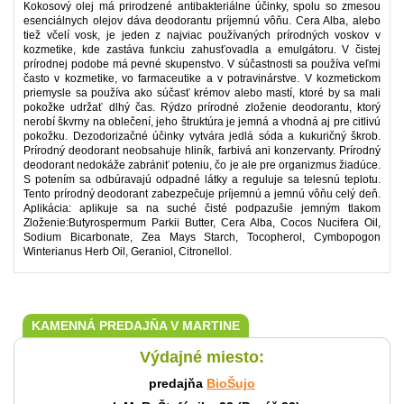
Kokosový olej má prirodzené antibakteriálne účinky, spolu so zmesou
esenciálnych olejov dáva deodorantu príjemnú vôňu. Cera Alba, alebo
tiež včelí vosk, je jeden z najviac používaných prírodných voskov v
kozmetike, kde zastáva funkciu zahusťovadla a emulgátoru. V čistej
prírodnej podobe má pevné skupenstvo. V súčastnosti sa používa veľmi
často v kozmetike, vo farmaceutike a v potravinárstve. V kozmetickom
priemysle sa používa ako súčasť krémov alebo mastí, ktoré by sa mali
pokožke udržať dlhý čas. Rýdzo prírodné zloženie deodorantu, ktorý
nerobí škvrny na oblečení, jeho štruktúra je jemná a vhodná aj pre citlivú
pokožku. Dezodorizačné účinky vytvára jedlá sóda a kukuričný škrob.
Prírodný deodorant neobsahuje hliník, farbivá ani konzervanty. Prírodný
deodorant nedokáže zabrániť poteniu, čo je ale pre organizmus žiadúce.
S potením sa odbúravajú odpadné látky a reguluje sa telesnú teplotu.
Tento prírodný deodorant zabezpečuje príjemnú a jemnú vôňu celý deň.
Aplikácia: aplikuje sa na suché čisté podpazušie jemným tlakom
Zloženie:Butyrospermum Parkii Butter, Cera Alba, Cocos Nucifera Oil,
Sodium Bicarbonate, Zea Mays Starch, Tocopherol, Cymbopogon
Winterianus Herb Oil, Geraniol, Citronellol.
KAMENNÁ PREDAJŇA V MARTINE
Výdajné miesto:
predajňa
BioŠujo