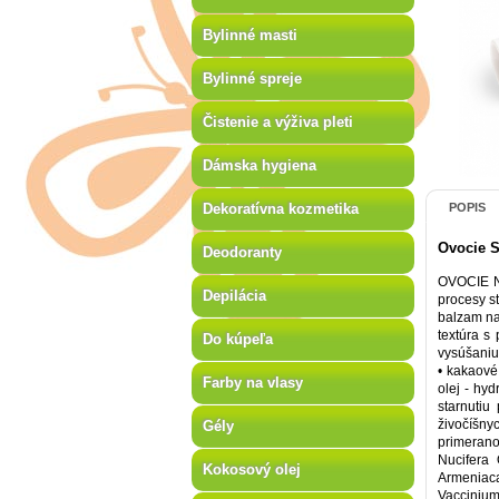
Bylinné masti
Bylinné spreje
Čistenie a výživa pleti
Dámska hygiena
Dekoratívna kozmetika
POPIS
Ovocie S
Deodoranty
OVOCIE Na
Depilácia
procesy s
balzam na 
textúra s
Do kúpeľa
vysúšaniu.
• kakaové
Farby na vlasy
olej - hy
starnutiu
živočíšny
Gély
primerano
Nucifera 
Kokosový olej
Armeniaca
Vaccinium