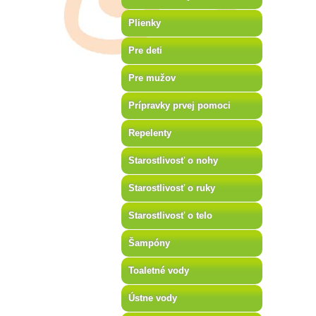
Plienky
Pre deti
Pre mužov
Prípravky prvej pomoci
Repelenty
Starostlivosť o nohy
Starostlivosť o ruky
Starostlivosť o telo
Šampóny
Toaletné vody
Ústne vody