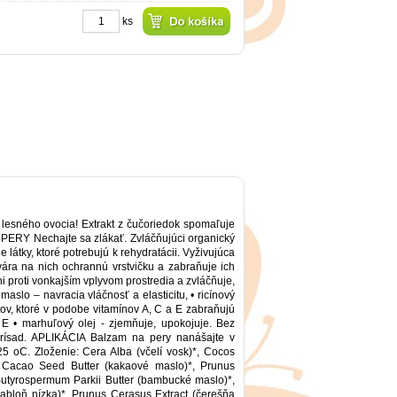
ks
esného ovocia! Extrakt z čučoriedok spomaľuje
PERY Nechajte sa zlákať. Zvláčňujúci organický
látky, ktoré potrebujú k rehydratácii. Vyživujúca
vára na nich ochrannú vrstvičku a zabraňuje ich
i proti vonkajším vplyvom prostredia a zvláčňuje,
slo – navracia vláčnosť a elasticitu, • ricínový
tov, ktoré v podobe vitamínov A, C a E zabraňujú
 E • marhuľový olej - zjemňuje, upokojuje. Bez
 prísad. APLIKÁCIA Balzam na pery nanášajte v
5 oC. Zloženie: Cera Alba (včelí vosk)*, Cocos
a Cacao Seed Butter (kakaové maslo)*, Prunus
, Butyrospermum Parkii Butter (bambucké maslo)*,
(jabloň nízka)*, Prunus Cerasus Extract (čerešňa