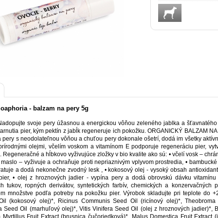
oaphoria - balzam na pery 5g
dopujte svoje pery úžasnou a energickou vôňou zeleného jablka a šťavnatého l
tarnutia pier, kým pektín z jabĺk regeneruje ich pokožku. ORGANICKÝ BALZAM NA 
pery s neodolateľnou vôňou a chuťou pery dokonale ošetrí, dodá im všetky aktívne 
 prírodnými olejmi, včelím voskom a vitamínom E podporuje regeneráciu pier, vyt
 Regeneračné a hĺbkovo vyživujúce zložky v bio kvalite ako sú: • včelí vosk – chrán
 maslo – vyživuje a ochraňuje proti nepriaznivým vplyvom prostredia, • bambucké ma
dratuje a dodá nekonečne zvodný lesk , • kokosový olej - vysoký obsah antioxidan
 pier, • olej z hroznových jadier - vypína pery a dodá obrovskú dávku vitamínu
ch tukov, ropných derivátov, syntetických farbív, chemických a konzervačných
m množstve podľa potreby na pokožku pier. Výrobok skladujte pri teplote do +2
Oil (kokosový olej)*, Ricinus Communis Seed Oil (ricínový olej)*, Theobrom
 Seed Oil (marhuľový olej)*, Vitis Vinifera Seed Oil (olej z hroznových jadier)*
 Myrtillus Fruit Extract (brusnica čučoriedková)*, Malus Domestica Fruit Extract 