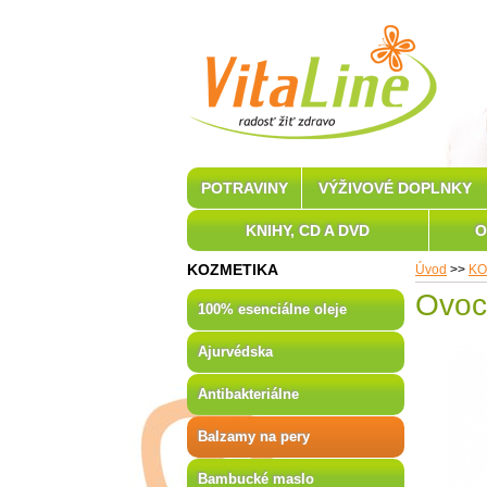
POTRAVINY
VÝŽIVOVÉ DOPLNKY
KNIHY, CD A DVD
O
KOZMETIKA
Úvod
>>
KO
Ovoc
100% esenciálne oleje
Ajurvédska
Antibakteriálne
Balzamy na pery
Bambucké maslo