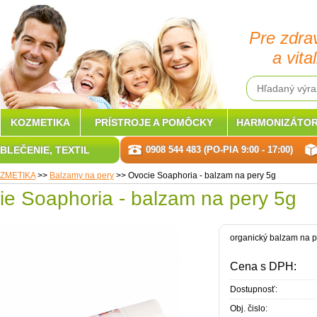
Pre zdra
a vital
KOZMETIKA
PRÍSTROJE A POMÔCKY
HARMONIZÁTOR
BLEČENIE, TEXTIL
0908 544 483 (PO-PIA 9:00 - 17:00)
ZMETIKA
>>
Balzamy na pery
>>
Ovocie Soaphoria - balzam na pery 5g
ie Soaphoria - balzam na pery 5g
organický balzam na p
Cena s DPH:
Dostupnosť:
Obj. čislo: