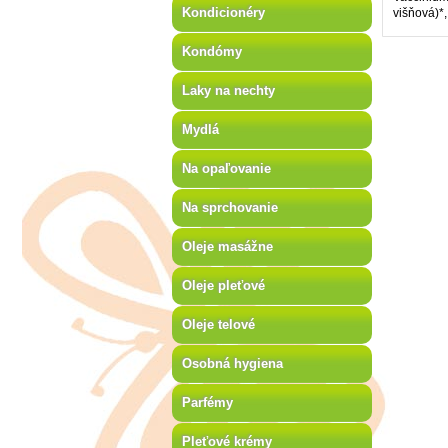
Kondicionéry
višňová)*
Kondómy
Laky na nechty
Mydlá
Na opaľovanie
Na sprchovanie
Oleje masážne
Oleje pleťové
Oleje telové
Osobná hygiena
Parfémy
Pleťové krémy