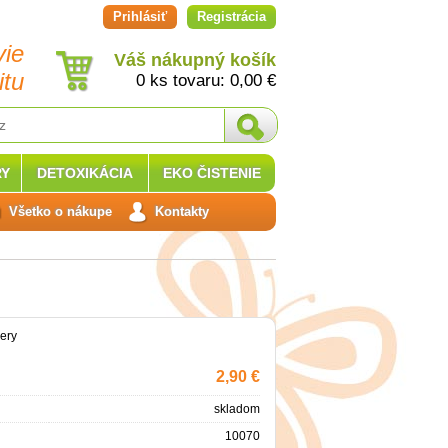
Prihlásiť
Registrácia
vie
Váš nákupný košík
itu
0 ks tovaru:
0,00
€
Y
DETOXIKÁCIA
EKO ČISTENIE
Všetko o nákupe
Kontakty
ery
2,90 €
skladom
10070