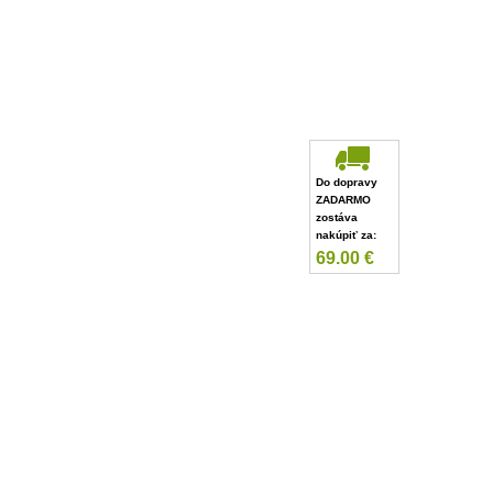
Do dopravy
ZADARMO
zostáva
nakúpiť za:
69.00
€