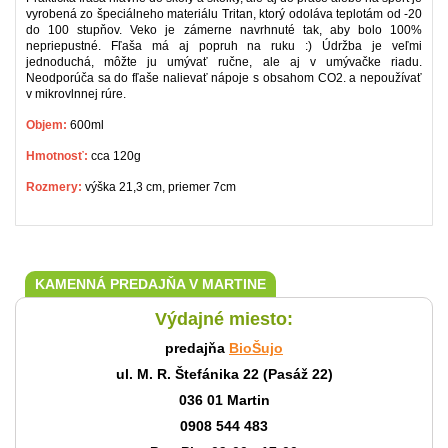
vyrobená zo špeciálneho materiálu Tritan, ktorý odoláva teplotám od -20
do 100 stupňov. Veko je zámerne navrhnuté tak, aby bolo 100%
nepriepustné. Fľaša má aj popruh na ruku :) Údržba je veľmi
jednoduchá, môžte ju umývať ručne, ale aj v umývačke riadu.
Neodporúča sa do fľaše nalievať nápoje s obsahom CO2. a nepoužívať
v mikrovlnnej rúre.
Objem:
600ml
Hmotnosť:
cca 120g
Rozmery:
výška 21,3 cm, priemer 7cm
KAMENNÁ PREDAJŇA V MARTINE
Výdajné miesto:
predajňa
BioŠujo
ul. M. R. Štefánika 22 (Pasáž 22)
036 01 Martin
0908 544 483