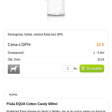
Ekologická, ľahká, odolná fľaša bez BPA.
Cena s DPH:
12 €
Dostupnosť:
1 - 5 dní
Obj. čislo:
3219
ks
POPIS
Fľaša EQUA Cotton Candy 600ml
Praktická fľaša hlavne do školy a škôlky, ale aj do práce alebo na šport je