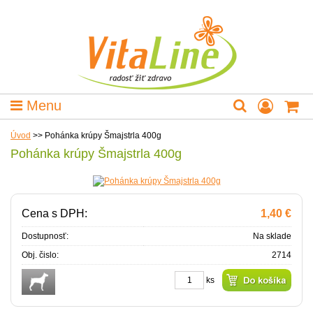
Menu
Úvod
>>
Pohánka krúpy Šmajstrla 400g
Pohánka krúpy Šmajstrla 400g
Cena s DPH:
1,40 €
Dostupnosť:
Na sklade
Obj. čislo:
2714
ks