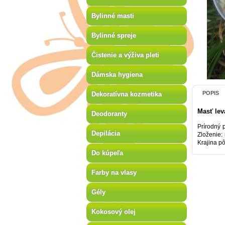
Bylinné masti
Bylinné spreje
Čistenie a výživa pleti
Dámska hygiena
POPIS
Dekoratívna kozmetika
Masť lev
Deodoranty
Prírodný 
Depilácia
Zloženie:
Krajina p
Do kúpeľa
Farby na vlasy
Gély
Kokosový olej