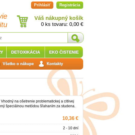
Prihlásiť
Registrácia
vie
Váš nákupný košík
itu
0 ks tovaru:
0,00
€
Y
DETOXIKÁCIA
EKO ČISTENIE
Všetko o nákupe
Kontakty
 Vhodný na ošetrenie problematickej a citlivej
ený špeciálnou metódou šľahaním za studena.
10,36 €
2 - 10 dní