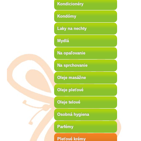
Kondicionéry
Kondómy
Laky na nechty
Mydlá
Na opaľovanie
Na sprchovanie
Oleje masážne
Oleje pleťové
Oleje telové
Osobná hygiena
Parfémy
Pleťové krémy