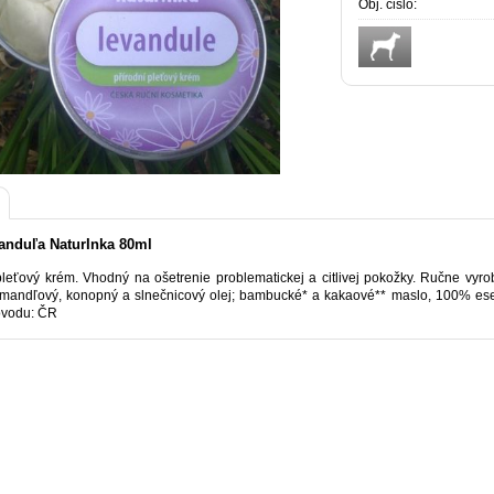
Obj. čislo:
anduľa NaturInka 80ml
pleťový krém. Vhodný na ošetrenie problematickej a citlivej pokožky. Ručne vy
 mandľový, konopný a slnečnicový olej; bambucké* a kakaové** maslo, 100% ese
ôvodu: ČR