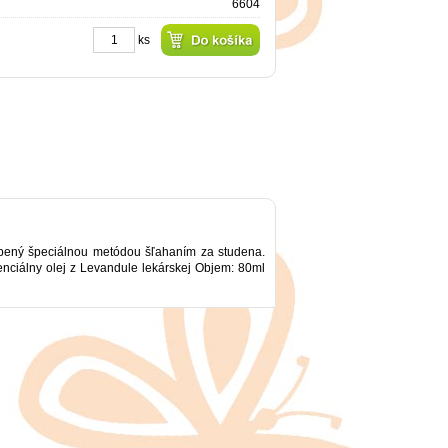
6604
ks
robený špeciálnou metódou šľahaním za studena.
nciálny olej z Levandule lekárskej Objem: 80ml