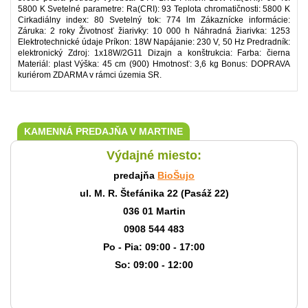
5800 K Svetelné parametre: Ra(CRI): 93 Teplota chromatičnosti: 5800 K
Cirkadiálny index: 80 Svetelný tok: 774 lm Zákaznícke informácie:
Záruka: 2 roky Životnosť žiarivky: 10 000 h Náhradná žiarivka: 1253
Elektrotechnické údaje Príkon: 18W Napájanie: 230 V, 50 Hz Predradník:
elektronický Zdroj: 1x18W/2G11 Dizajn a konštrukcia: Farba: čierna
Materiál: plast Výška: 45 cm (900) Hmotnosť: 3,6 kg Bonus: DOPRAVA
kuriérom ZDARMA v rámci územia SR.
KAMENNÁ PREDAJŇA V MARTINE
Výdajné miesto:
predajňa
BioŠujo
ul. M. R. Štefánika 22 (Pasáž 22)
036 01 Martin
0908 544 483
Po - Pia: 09:00 - 17:00
So: 09:00 - 12:00