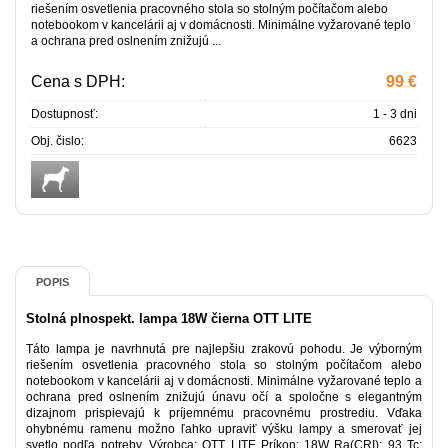
riešením osvetlenia pracovného stola so stolným počítačom alebo
notebookom v kancelárii aj v domácnosti. Minimálne vyžarované teplo
a ochrana pred oslnením znižujú ...
Cena s DPH:
99 €
Dostupnosť:
1 - 3 dni
Obj. čislo:
6623
POPIS
Stolná plnospekt. lampa 18W čierna OTT LITE
Táto lampa je navrhnutá pre najlepšiu zrakovú pohodu. Je výborným
riešením osvetlenia pracovného stola so stolným počítačom alebo
notebookom v kancelárii aj v domácnosti. Minimálne vyžarované teplo a
ochrana pred oslnením znižujú únavu očí a spoločne s elegantným
dizajnom prispievajú k príjemnému pracovnému prostrediu. Vďaka
ohybnému ramenu možno ľahko upraviť výšku lampy a smerovať jej
svetlo podľa potreby. Výrobca: OTT LITE Príkon: 18W Ra(CRI): 93 Tc: