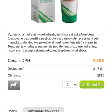
Vyživujúci a hydratačný gél, obsahujúci čistý extrakt z Aloe Vera
(pestované bez použitia pesticídov) a arganový olej, prezývaný tiež
marocké zlato, dodáva pokožke vlhkosť, zjemňuje pleť a chráni ju.
Tento gél je vhodný aj na menšie popáleniny, pľuzgiere, odreniny,
jazvy, suchú a popraskanú pokožku, či spáleniny od slnka.
Cena s DPH:
9,90 €
Dostupnosť:
2 - 7 dní
Obj. čislo:
2815
ks
POPIS
SÚVISIACE PRODUKTY