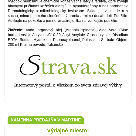
Výrobok neobsahuje chemické konzervačné látky a farbivá, ktoré bývajú
hlavnými príčinami kožných alergií. Je hypoalergénny a bez parabenov.
Dermatologicky a mikrobiologicky testované. Skladujte v chlade a v
suchu, mimo priameho slnečného žiarenia a mimo dosah detí. Použitie:
Aplikujte na pokožku a jemne vmasírujte. Iba na vonkajšie použitie.
Zloženie
: Voda, arganový olej (Argania spinosa), Aloe Vera (Aloe
barbadensis), Acrylates/C10-30 Alkyl Acrylate Crosspolymer, Disodium
EDTA, Sodium Hydroxide, Phenoxyethanol, Potassium Sorbate. Objem:
200 ml Krajina pôvodu: Taliansko
KAMENNÁ PREDAJŇA V MARTINE
Výdajné miesto: