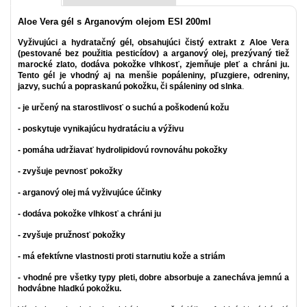
Aloe Vera gél s Arganovým olejom ESI 200ml
Vyživujúci a hydratačný gél, obsahujúci čistý extrakt z Aloe Vera
(pestované bez použitia pesticídov) a arganový olej, prezývaný tiež
marocké zlato, dodáva pokožke vlhkosť, zjemňuje pleť a chráni ju.
Tento gél je vhodný aj na menšie popáleniny, pľuzgiere, odreniny,
jazvy, suchú a popraskanú pokožku, či spáleniny od slnka
.
- je určený na starostlivosť o suchú a poškodenú kožu
- poskytuje vynikajúcu hydratáciu a výživu
- pomáha udržiavať hydrolipidovú rovnováhu pokožky
- zvyšuje pevnosť pokožky
- arganový olej má vyživujúce účinky
- dodáva pokožke vlhkosť a chráni ju
- zvyšuje pružnosť pokožky
- má efektívne vlastnosti proti starnutiu kože a striám
- vhodné pre všetky typy pleti, dobre absorbuje a zanecháva jemnú a
hodvábne hladkú pokožku.