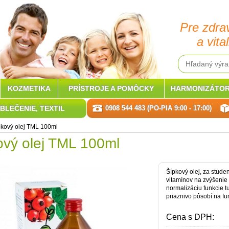
Pre zdra
a vital
KOZMETIKA
PRÍSTROJE A POMÔCKY
HARMONIZÁTOR
BLEČENIE, TEXTIL
0908 544 483 (PO-PIA 9:00 - 17:00)
pkový olej TML 100ml
ový olej TML 100ml
Šípkový olej, za studen
vitamínov na zvýšenie
normalizáciu funkcie tu
priaznivo pôsobí na fun
Cena s DPH: