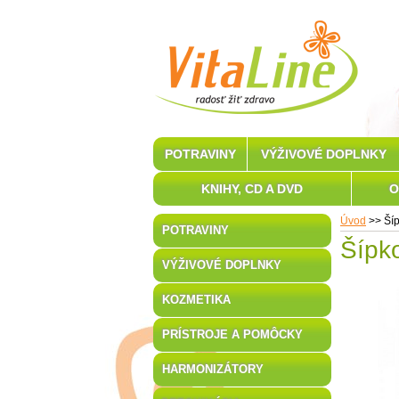
POTRAVINY
VÝŽIVOVÉ DOPLNKY
KNIHY, CD A DVD
O
Úvod
>>
Ší
POTRAVINY
Šípk
VÝŽIVOVÉ DOPLNKY
KOZMETIKA
PRÍSTROJE A POMÔCKY
HARMONIZÁTORY