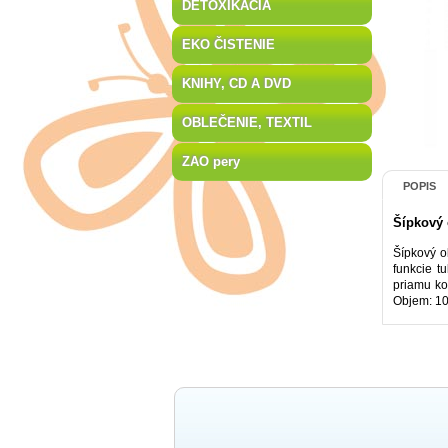
DETOXIKÁCIA
EKO ČISTENIE
KNIHY, CD A DVD
OBLEČENIE, TEXTIL
ZAO pery
POPIS
Šípkový 
Šípkový o
funkcie t
priamu ko
Objem: 10