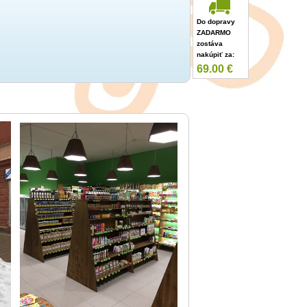
Do dopravy
ZADARMO
zostáva
nakúpiť za:
69.00
€