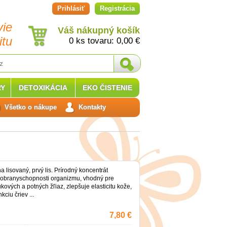
Prihlásiť
Registrácia
vie
Váš nákupný košík
itu
0 ks tovaru:
0,00
€
Y
DETOXIKÁCIA
EKO ČISTENIE
Všetko o nákupe
Kontakty
a lisovaný, prvý lis. Prírodný koncentrát
 obranyschopnosti organizmu, vhodný pre
kových a potných žľiaz, zlepšuje elasticitu kože,
kciu čriev ...
7,80 €