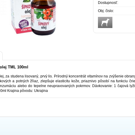
Dostupnosť:
Obj. čislo:
olej TML 100ml
lej, za studena lisovaný, prvý lis. Prírodný koncentrát vitamínov na zvýšenie obr
ukových a potných žľiaz, zlepšuje elasticitu kože, priaznivo pôsobí na funkciu č
nzumáciu alebo do tepelne neupravovaných pokrmov. Dávkovanie: 1 čajová lyžič
0ml Krajina pôvodu: Ukrajina