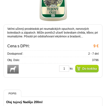
Veľmi učinný prostriedok pri reumatických opuchoch, nervových
bolestiach a zápaloch. Môže pomôcž uľaviť bolestiam chrbta, kĺbov, pri
reumatizme. Pôsobí pri odstraňovaní ekzémov a bradavíc...
Cena s DPH:
9 €
Dostupnosť:
2 - 7 dní
Obj. čislo:
3796
ks
POPIS
Olej tujový Naděje 200ml