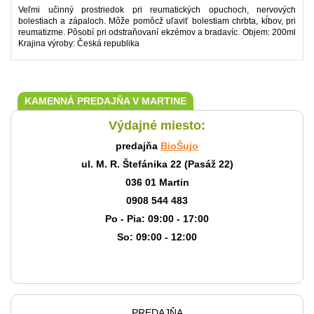
Veľmi učinný prostriedok pri reumatických opuchoch, nervových
bolestiach a zápaloch. Môže pomôcž uľaviť bolestiam chrbta, kĺbov, pri
reumatizme. Pôsobí pri odstraňovaní ekzémov a bradavíc. Objem: 200ml
Krajina výroby: Česká republika
KAMENNÁ PREDAJŇA V MARTINE
Výdajné miesto:
predajňa
BioŠujo
ul. M. R. Štefánika 22 (Pasáž 22)
036 01 Martin
0908 544 483
Po - Pia: 09:00 - 17:00
So: 09:00 - 12:00
PREDAJŇA