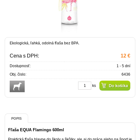
Ekologická, ľahká, odolná fľaša bez BPA.
Cena s DPH:
12 €
Dostupnosť:
1 - 5 dní
Obj. čislo:
6436
ks
POPIS
Fľaša EQUA Flamingo 600ml
Praktická fľaša hlavne do školy a škôlky, ale aj do práce alebo na šport je