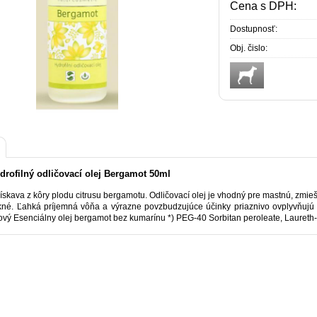
Cena s DPH:
Dostupnosť:
Obj. čislo:
drofilný odličovací olej Bergamot 50ml
získava z kôry plodu citrusu bergamotu. Odličovací olej je vhodný pre mastnú, zmie
kné. Ľahká príjemná vôňa a výrazne povzbudzujúce účinky priaznivo ovplyvňujú p
vý Esenciálny olej bergamot bez kumarínu *) PEG-40 Sorbitan peroleate, Laureth-4,