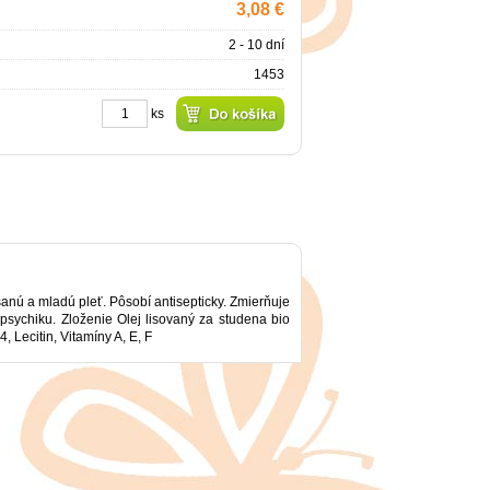
3,08 €
2 - 10 dní
1453
ks
šanú a mladú pleť. Pôsobí antisepticky. Zmierňuje
sychiku. Zloženie Olej lisovaný za studena bio
 Lecitin, Vitamíny A, E, F