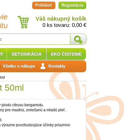
Prihlásiť
Registrácia
vie
Váš nákupný košík
itu
0 ks tovaru:
0,00
€
Y
DETOXIKÁCIA
EKO ČISTENIE
Všetko o nákupe
Kontakty
0ml
t 50ml
ry plodu citrusu bergamotu.
dný pre mastnú, zmiešanú a mladú pleť.
é.
 výrazne povzbudzujúce účinky priaznivo