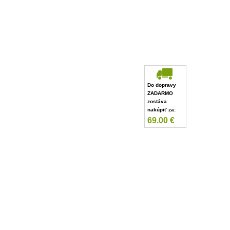
Do dopravy
ZADARMO
zostáva
nakúpiť za:
69.00
€