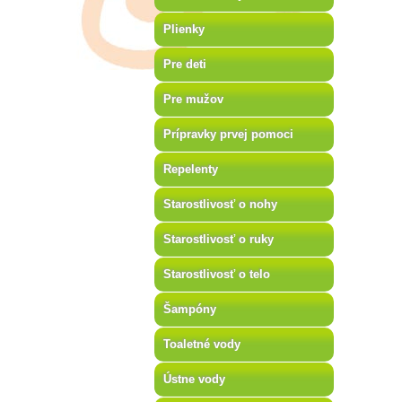
Plienky
Pre deti
Pre mužov
Prípravky prvej pomoci
Repelenty
Starostlivosť o nohy
Starostlivosť o ruky
Starostlivosť o telo
Šampóny
Toaletné vody
Ústne vody