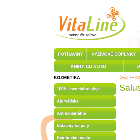
POTRAVINY
VÝŽIVOVÉ DOPLNKY
KNIHY, CD A DVD
O
KOZMETIKA
Úvod
>>
KO
Salus
100% esenciálne oleje
Ajurvédska
Antibakteriálne
Balzamy na pery
Bambucké maslo