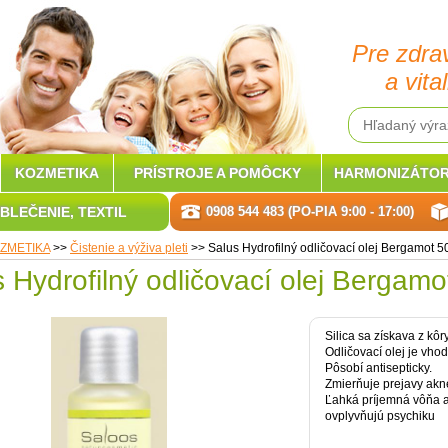
Pre zdra
a vital
KOZMETIKA
PRÍSTROJE A POMÔCKY
HARMONIZÁTOR
BLEČENIE, TEXTIL
0908 544 483 (PO-PIA 9:00 - 17:00)
ZMETIKA
>>
Čistenie a výživa pleti
>>
Salus Hydrofilný odličovací olej Bergamot 5
 Hydrofilný odličovací olej Bergamo
Silica sa získava z kô
Odličovací olej je vho
Pôsobí antisepticky.
Zmierňuje prejavy akn
Ľahká príjemná vôňa a
ovplyvňujú psychiku