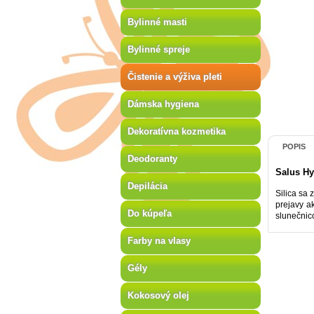
Bylinné masti
Bylinné spreje
Čistenie a výživa pleti
Dámska hygiena
Dekoratívna kozmetika
POPIS
Deodoranty
Salus Hy
Depilácia
Silica sa 
prejavy a
Do kúpeľa
slunečnico
Farby na vlasy
Gély
Kokosový olej