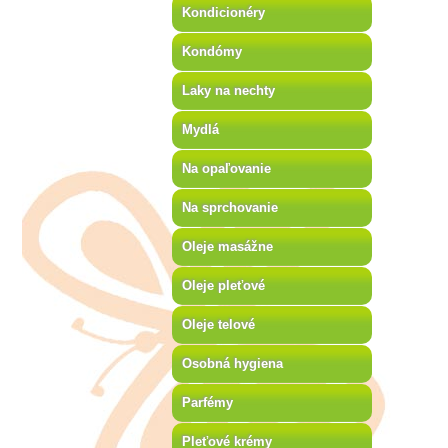
Kondicionéry
Kondómy
Laky na nechty
Mydlá
Na opaľovanie
Na sprchovanie
Oleje masážne
Oleje pleťové
Oleje telové
Osobná hygiena
Parfémy
Pleťové krémy