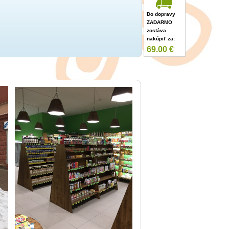
Do dopravy
ZADARMO
zostáva
nakúpiť za:
69.00
€