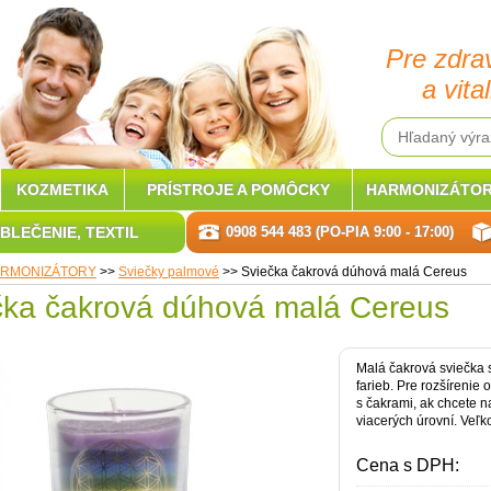
Pre zdra
a vital
KOZMETIKA
PRÍSTROJE A POMÔCKY
HARMONIZÁTOR
BLEČENIE, TEXTIL
0908 544 483 (PO-PIA 9:00 - 17:00)
RMONIZÁTORY
>>
Sviečky palmové
>>
Sviečka čakrová dúhová malá Cereus
čka čakrová dúhová malá Cereus
Malá čakrová sviečka 
farieb. Pre rozšírenie
s čakrami, ak chcete n
viacerých úrovní. Veľk
Cena s DPH: