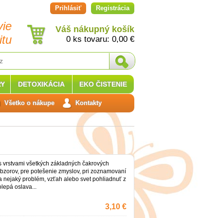
Prihlásiť
Registrácia
vie
Váš nákupný košík
itu
0 ks tovaru:
0,00
€
Y
DETOXIKÁCIA
EKO ČISTENIE
Všetko o nákupe
Kontakty
s vrstvami všetkých základných čakrových
 obzorov, pre potešenie zmyslov, pri zoznamovaní
a nejaký problém, vzťah alebo svet pohliadnuť z
olepá oslava...
3,10 €