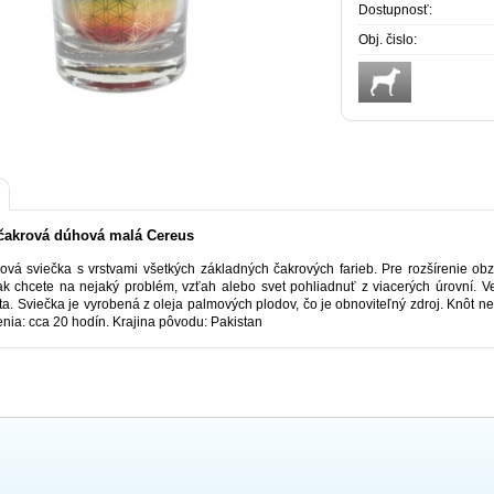
Dostupnosť:
Obj. čislo:
čakrová dúhová malá Cereus
ová sviečka s vrstvami všetkých základných čakrových farieb. Pre rozšírenie ob
ak chcete na nejaký problém, vzťah alebo svet pohliadnuť z viacerých úrovní. V
ota. Sviečka je vyrobená z oleja palmových plodov, čo je obnoviteľný zdroj. Knôt n
nia: cca 20 hodín. Krajina pôvodu: Pakistan