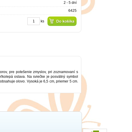
2 - 5 dní
6425
ks
zorov, pre potešenie zmyslov, pri zoznamovaní s
eľkolepá oslava. Na sviečke je posvätný symbol
eobsahuje olovo. Vysoká je 6,5 cm, priemer 5 cm.