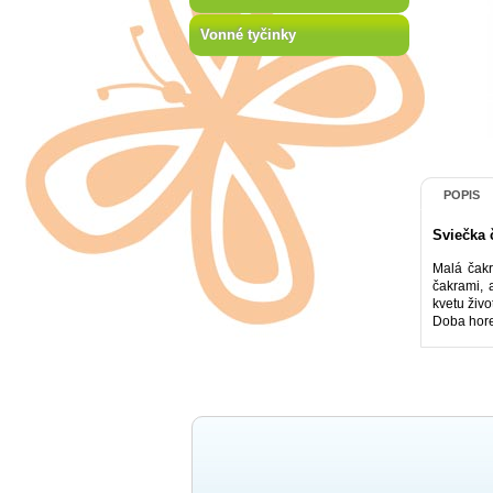
Vonné tyčinky
POPIS
Sviečka 
Malá čakr
čakrami, 
kvetu živ
Doba hore