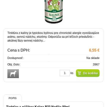
Tinktúra z kaliny je typickou bylinou pre chronické alergie vyvolávajúce
astmu, sennú nádchu, ekzémy. Odporúča sa pri kŕčoch priedušníc -
akútnej fázy sennej nádchy...
Cena s DPH:
6,55 €
Dostupnosť:
Na sklade
Obj. čislo:
3967
ks
POPIS
Tinktúra z púčikov Kalina P23 Naděje 50ml