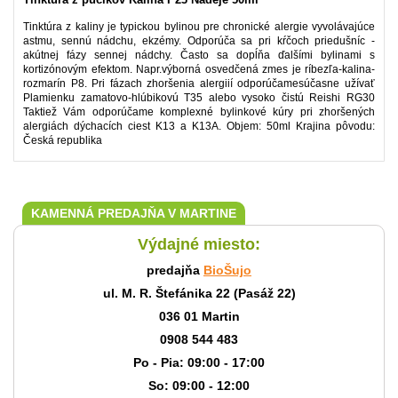
Tinktúra z kaliny je typickou bylinou pre chronické alergie vyvolávajúce
astmu, sennú nádchu, ekzémy. Odporúča sa pri kŕčoch priedušníc -
akútnej fázy sennej nádchy. Často sa dopĺňa ďalšími bylinami s
kortizónovým efektom. Napr.výborná osvedčená zmes je ríbezľa-kalina-
rozmarín P8. Pri fázach zhoršenia alergiií odporúčamesúčasne užívať
Plamienku zamatovo-hlúbikovú T35 alebo vysoko čistú Reishi RG30
Taktiež Vám odporúčame komplexné bylinkové kúry pri zhoršených
alergiách dýchacích ciest K13 a K13A. Objem: 50ml Krajina pôvodu:
Česká republika
KAMENNÁ PREDAJŇA V MARTINE
Výdajné miesto:
predajňa
BioŠujo
ul. M. R. Štefánika 22 (Pasáž 22)
036 01 Martin
0908 544 483
Po - Pia: 09:00 - 17:00
So: 09:00 - 12:00