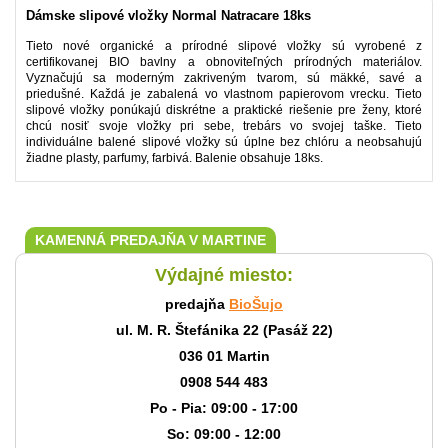
Dámske slipové vložky Normal Natracare 18ks
Tieto nové organické a prírodné slipové vložky sú vyrobené z
certifikovanej BIO bavlny a obnoviteľných prírodných materiálov.
Vyznačujú sa moderným zakriveným tvarom, sú mäkké, savé a
priedušné. Každá je zabalená vo vlastnom papierovom vrecku. Tieto
slipové vložky ponúkajú diskrétne a praktické riešenie pre ženy, ktoré
chcú nosiť svoje vložky pri sebe, trebárs vo svojej taške. Tieto
individuálne balené slipové vložky sú úplne bez chlóru a neobsahujú
žiadne plasty, parfumy, farbivá. Balenie obsahuje 18ks.
KAMENNÁ PREDAJŇA V MARTINE
Výdajné miesto:
predajňa
BioŠujo
ul. M. R. Štefánika 22 (Pasáž 22)
036 01 Martin
0908 544 483
Po - Pia: 09:00 - 17:00
So: 09:00 - 12:00