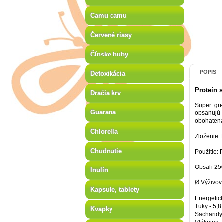
Camu camu
Červené riasy
Čínske huby
POPIS
Detoxikácia
Proteín 
Dračia krv
Super gre
Guarana
obsahujú 
obohatená
Chlorella
Zloženie: 
Chudnutie
Použitie: 
Obsah 25
Inulín
Ø Výživov
Kapsule, tablety
Energetic
Tuky - 5,8
Kvapky
Sacharidy 