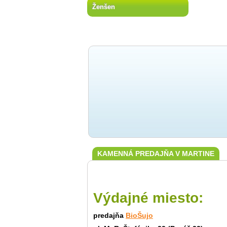
Ženšen
KAMENNÁ PREDAJŇA V MARTINE
Výdajné miesto:
predajňa
BioŠujo