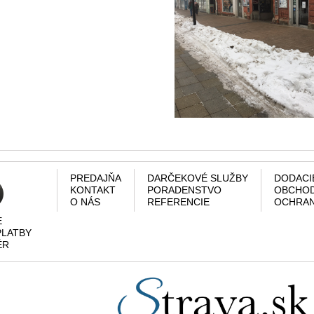
PREDAJŇA
DARČEKOVÉ SLUŽBY
DODACI
KONTAKT
PORADENSTVO
OBCHOD
O NÁS
REFERENCIE
OCHRAN
E
PLATBY
ÉR