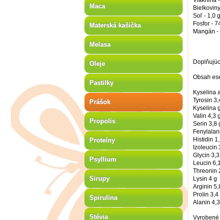
Vláknina -
Maca
Bielkoviny
Soľ - 1,0 
Fosfor - 
Materská kašička
Mangán -
Melasa
Doplňujúc
Oleje
Obsah ese
Pastilky
Kyselina 
Tyrosin 3,
Prášok
Kyselina 
Valin 4,3 
Propolis
Serin 3,8 
Fenylalan
Histidin 1
Proteíny
Izoleucin 
Glycin 3,3
Psyllium
Leucin 6,
Threonin 
Sirupy
Lysin 4 g
Arginin 5,
Prolin 3,4
Spirulina
Alanin 4,3
Stévia
Vyrobené 