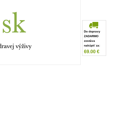
Do dopravy
ZADARMO
zostáva
nakúpiť za:
69.00
€