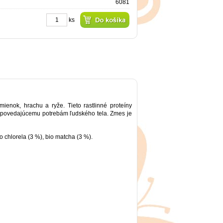
6081
ks
ienok, hrachu a ryže. Tieto rastlinné proteíny
odpovedajúcemu potrebám ľudského tela. Zmes je
io chlorela (3 %), bio matcha (3 %).