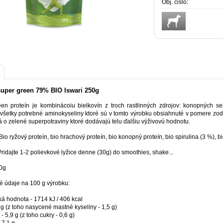
Obj. čislo:
super green 79% BIO Iswari 250g
en proteín je kombinácoiu bielkovín z troch rastlinných zdrojov: konopných sem
všetky potrebné aminokyseliny ktoré sú v tomto výrobku obsiahnuté v pomere z
 o zelené superpotraviny ktoré dodávajú telu ďalšiu výživovú hodnotu.
Bio ryžový proteín, bio hrachový proteín, bio konopný proteín, bio spirulina (3 %), b
Pridajte 1-2 polievkové lyžice denne (30g) do smoothies, shake...
0g
é údaje na 100 g výrobku:
ká hodnota - 1714 kJ / 406 kcal
 g (z toho nasycené mastné kyseliny - 1,5 g)
- 5,9 g (z toho cukry - 0,6 g)