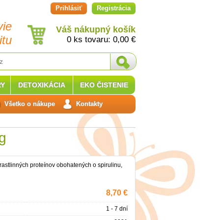
Prihlásiť
Registrácia
vie
Váš nákupný košík
itu
0 ks tovaru:
0,00
€
Y
DETOXIKÁCIA
EKO ČISTENIE
Všetko o nákupe
Kontakty
g
astlinných proteínov obohatených o spirulinu,
8,70 €
1 - 7 dní