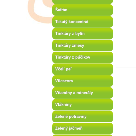
Šafrán
Tekutý koncentrát
Tinktúry z bylín
Tinktúry zmesy
Tinktúry z púčikov
Včelí peľ
Vilcacora
Vitamíny a minerály
Vlákniny
Zelené potraviny
Zelený jačmeň