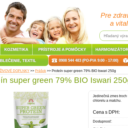
Pre zdra
a vital
KOZMETIKA
PRÍSTROJE A POMÔCKY
HARMONIZÁTOR
BLEČENIE, TEXTIL
0908 544 483 (PO-PIA 9:00 - 17:00)
ŽIVOVÉ DOPLNKY
>>
Prášok
>>
Proteín super green 79% BIO Iswari 250g
eín super green 79% BIO Iswari 250
Jedinečná zmes troch r
chlorelu a matchu.
Cena s DPH:
Dostupnosť: