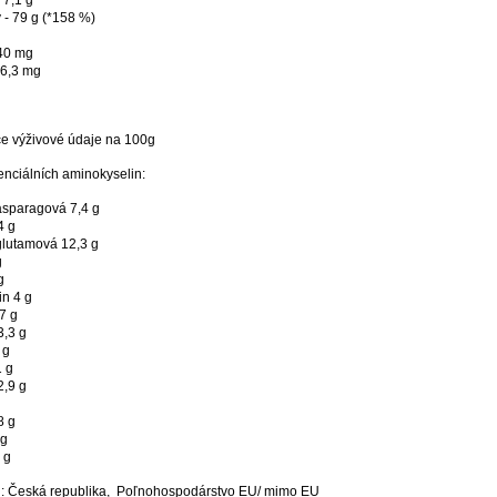
 7,1 g
 - 79 g (*158 %)
g
740 mg
 6,3 mg
e výživové údaje na 100g
nciálních aminokyselin:
asparagová 7,4 g
4 g
glutamová 12,3 g
g
g
in 4 g
,7 g
3,3 g
 g
1 g
2,9 g
8 g
 g
 g
: Česká republika, Poľnohospodárstvo EU/ mimo EU