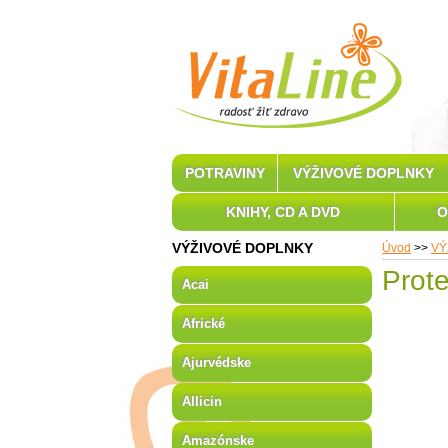
POTRAVINY
VÝŽIVOVÉ DOPLNKY
KNIHY, CD A DVD
O
VÝŽIVOVÉ DOPLNKY
Úvod
>>
VÝ
Prot
Acai
Africké
Ajurvédske
Allicin
Amazónske