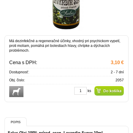
Má dezinfekčné a regeneračné účinky, vhodný pri psychickom vypetí,
proti moliam, pomáhá pri bolestiach hlavy, chrípke a dýchacích
problémoch.
Cena s DPH:
3,10 €
Dostupnosť:
2 - 7 dní
Obj. čislo:
2057
ks
POPIS
Salus Olej 100% prírod. esen. Levandin Super 10ml