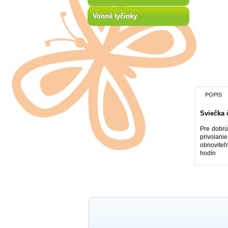
Vonné tyčinky
POPIS
Sviečka 
Pre dobrú
privolani
obnoviteľ
hodín