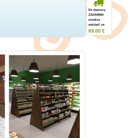
Do dopravy
ZADARMO
zostáva
nakúpiť za:
69.00
€