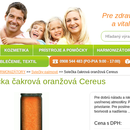
Pre zdra
a vital
KOZMETIKA
PRÍSTROJE A POMÔCKY
HARMONIZÁTOR
BLEČENIE, TEXTIL
0908 544 483 (PO-PIA 9:00 - 17:00)
RMONIZÁTORY
>>
Sviečky palmové
>>
Sviečka čakrová oranžová Cereus
čka čakrová oranžová Cereus
Pre dobrú náladu a isk
uvoľnenej atmosféry. P
privolanie. Pre posilneni
tvorivosti a nadšenia ..
Cena s DPH: