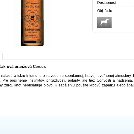
Dostupnosť:
Obj. čislo:
čakrová oranžová Cereus
 náladu a iskru k tomu: pre navodenie spontánnej, hravej, uvoľnenej atmosféry. P
e. Pre posilnenie inštinktov, príťažlivosti, polarity, ale tiež tvorivosti a nadše
ný zdroj, knot neobsahuje olovo. K zapáleniu použite krbovú zápalku alebo špa