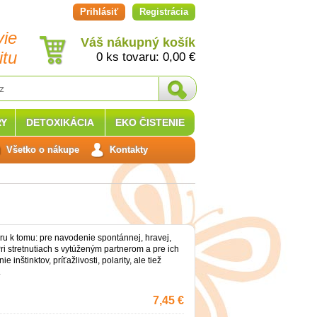
Prihlásiť
Registrácia
vie
Váš nákupný košík
itu
0 ks tovaru:
0,00
€
Y
DETOXIKÁCIA
EKO ČISTENIE
Všetko o nákupe
Kontakty
ru k tomu: pre navodenie spontánnej, hravej,
ri stretnutiach s vytúženým partnerom a pre ich
e inštinktov, príťažlivosti, polarity, ale tiež
.
7,45 €