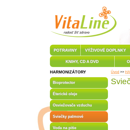
POTRAVINY
VÝŽIVOVÉ DOPLNKY
KNIHY, CD A DVD
O
HARMONIZÁTORY
Úvod
>>
HA
Svie
Bioprotector
Éterické oleje
Osviežovače vzduchu
Sviečky palmové
Voda na pitie