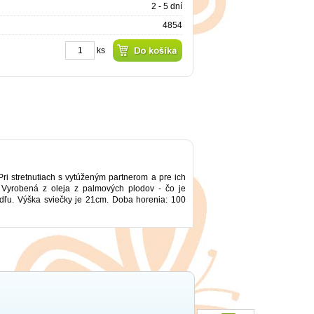
2 - 5 dní
4854
ks
ri stretnutiach s vytúženým partnerom a pre ich
nia. Vyrobená z oleja z palmových plodov - čo je
jdľu. Výška sviečky je 21cm. Doba horenia: 100