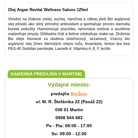
Olej Argan Revital Wellness Saloos 125ml
Vhodný na čistenie zrelej, suchej, náročnej a citlivej pleti Bio argánový
olej pôsobí ako silný prírodný antioxidant a spomaľuje proces starnutia
buniek pokožky. Harmonizuje psychiku, vyrovnáva emócie a pozitívne
ovplyvňuje zmysly. Dôkladne čistí a šetrne odstraňuje make-up. Zloženie
Bio oleje lisované za studena slnečnicový, sezamový, Vzácny bio
argánový olej Zmes éterických olejov ruža, levandula, lemon tea tree
PEG-40 Sorbitan peroleate, Laureth-4, Vitamíny A, E, F, lecitín
KAMENNÁ PREDAJŇA V MARTINE
Výdajné miesto:
predajňa
BioŠujo
ul. M. R. Štefánika 22 (Pasáž 22)
036 01 Martin
0908 544 483
Po - Pia: 09:00 - 17:00
So: 09:00 - 12:00