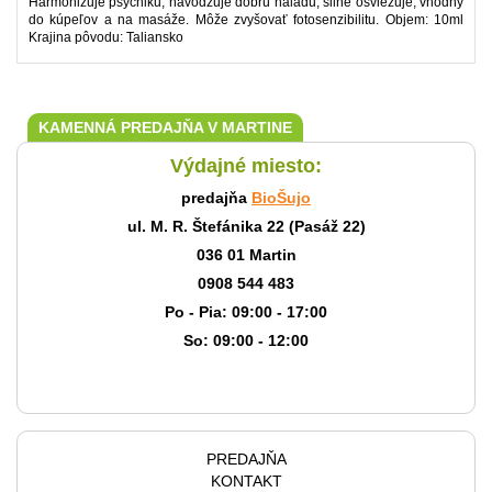
Harmonizuje psychiku, navodzuje dobrú náladu, silne osviežuje, vhodný
do kúpeľov a na masáže. Môže zvyšovať fotosenzibilitu. Objem: 10ml
Krajina pôvodu: Taliansko
KAMENNÁ PREDAJŇA V MARTINE
Výdajné miesto:
predajňa
BioŠujo
ul. M. R. Štefánika 22 (Pasáž 22)
036 01 Martin
0908 544 483
Po - Pia: 09:00 - 17:00
So: 09:00 - 12:00
PREDAJŇA
KONTAKT