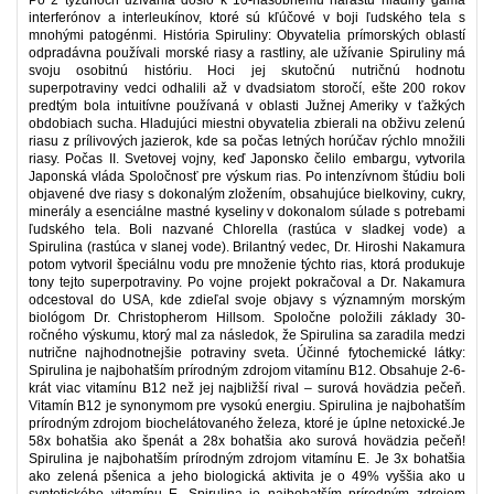
Po 2 týždňoch užívania došlo k 10-násobnému nárastu hladiny gama
interferónov a interleukínov, ktoré sú kľúčové v boji ľudského tela s
mnohými patogénmi. História Spiruliny: Obyvatelia prímorských oblastí
odpradávna používali morské riasy a rastliny, ale užívanie Spiruliny má
svoju osobitnú históriu. Hoci jej skutočnú nutričnú hodnotu
superpotraviny vedci odhalili až v dvadsiatom storočí, ešte 200 rokov
predtým bola intuitívne používaná v oblasti Južnej Ameriky v ťažkých
obdobiach sucha. Hladujúci miestni obyvatelia zbierali na obživu zelenú
riasu z prílivových jazierok, kde sa počas letných horúčav rýchlo množili
riasy. Počas II. Svetovej vojny, keď Japonsko čelilo embargu, vytvorila
Japonská vláda Spoločnosť pre výskum rias. Po intenzívnom štúdiu boli
objavené dve riasy s dokonalým zložením, obsahujúce bielkoviny, cukry,
minerály a esenciálne mastné kyseliny v dokonalom súlade s potrebami
ľudského tela. Boli nazvané Chlorella (rastúca v sladkej vode) a
Spirulina (rastúca v slanej vode). Brilantný vedec, Dr. Hiroshi Nakamura
potom vytvoril špeciálnu vodu pre množenie týchto rias, ktorá produkuje
tony tejto superpotraviny. Po vojne projekt pokračoval a Dr. Nakamura
odcestoval do USA, kde zdieľal svoje objavy s významným morským
biológom Dr. Christopherom Hillsom. Spoločne položili základy 30-
ročného výskumu, ktorý mal za následok, že Spirulina sa zaradila medzi
nutrične najhodnotnejšie potraviny sveta. Účinné fytochemické látky:
Spirulina je najbohatším prírodným zdrojom vitamínu B12. Obsahuje 2-6-
krát viac vitamínu B12 než jej najbližší rival – surová hovädzia pečeň.
Vitamín B12 je synonymom pre vysokú energiu. Spirulina je najbohatším
prírodným zdrojom biochelátovaného železa, ktoré je úplne netoxické.Je
58x bohatšia ako špenát a 28x bohatšia ako surová hovädzia pečeň!
Spirulina je najbohatším prírodným zdrojom vitamínu E. Je 3x bohatšia
ako zelená pšenica a jeho biologická aktivita je o 49% vyššia ako u