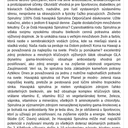
zelené farbivo fykocyanín, ktoré má silné antioxidačné, antikarcinogénne
a protizápalové účinky. Obzvlášť vhodná je pre športovcov, diabetikov, pri
tráviacich ťažkostiach, nadváhe, pre ľudí vystavených sústavnému
stresu, nesprávne sa stravujúcich a fyzicky ťažko pracujúcich. Zloženie
Spiruliny: 100% čistá havajská Spirulina Odporúčané dávkovanie: Užite
nalačno, alebo s jedlom 6 kapsúl denne. Zapite dostatočným množstvom
tekutiny. Čo je čistá Havajská Spirulina? Cyanobaktéria rodu Spirulina je
vďaka svojmu vysokému obsahu bielkovín cenná potravina alebo
výživový doplnok. Je to unikátna riasa s veľkým množstvom živín a farbív,
ktorá rastie v semibrakických vodách (zóna, kde sa miešajú slaná a
sladká voda). Naša riada sa pestuje na čistom pobreží Kona na Hawaji a
je považovaná za najlepšiu na svete. Prečo ju ponúkame? excelentný
zdroj proteínov a mnohých kľúčových výživných látok obsahuje GLA
(kyselinu gama-linolénovú) obsahuje antioxidanty vhodná pri
posilňovaní, ako zdroj energie a na zvýšenie odolnosti organizmu
Zaujímavosti: Verí sa, že spirulina bola základným kameňom potravy
Aztékov. Dnes je považovaná za jednu z nutrične najbohatších potravín
na svete. Havajská spirulina od Pure Planet je modro- zelená riasa
najvyššej kvality, pretože je pestovaná pod lúčmi silného tropického
slnka. Havajská spirulina je nielen vynikajúcim zdrojom ľahko
stráviteľných bielkovín, ale tiež obsahuje komplex kľúčových látok,
vrátane vitamínu E, vitamínu B12 vo vegetariánskej forme, železa,
vápnika, vitamínov a minerálov, všetkých 9 aminokyselín a chlorofylu.
Spirulina je významným zdrojom nenasýtenej kyseliny gama-linoleovej a
je bohatá na antioxidanty. Nie je teda divu, že je obľúbená u športovcov,
ktorí ju užívajú pri posilňovaní, na zvýšenie výdrže a energie. Vedecké
štúdie (UC Davis) ukázali, že Havajská Spirulina môže mať najväčší
potenciál v zvyšovaní imunity zo všetkých doteraz skúmaných potravín.