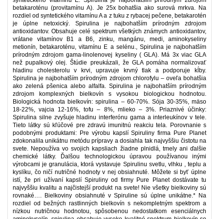
syntetického vitamínu E. Spirulina je najbohatším prírodným zdrojom
betakaroténu (provitamínu A). Je 25x bohatšia ako surová mrkva. Na
rozdiel od syntetického vitamínu A a z tuku z rybacej pečene, betakarotén
je úplne netoxický. Spirulina je najbohatším prírodným zdrojom
antioxidantov. Obsahuje celé spektrum všetkých známych antioxidantov,
vrátane vitamínov B1 a B6, zinku, mangánu, medi, aminokyseliny
metionín, betakaroténu, vitamínu E a selénu., Spirulina je najbohatším
prírodným zdrojom gama-linolenovej kyseliny ( GLA). Má 3x viac GLA
než pupalkový olej. Štúdie preukázali, že GLA pomáha normalizovať
hladinu cholesterolu v krvi, upravuje krvný tlak a podporuje kĺby.
Spirulina je najbohatším prírodným zdrojom chlorofylu – oveľa bohatšia
ako zelená pšenica alebo alfalfa. Spirulina je najbohatším prírodným
zdrojom komplexných bielkovín s vysokou biologickou hodnotou.
Biologická hodnota bielkovín: spirulina – 60-70%. Sója 30-35%, mäso
18-22%, vajcia 12-16%, tofu – 8%, mlieko – 3%. Priaznivé účinky:
Spirulina silne zvyšuje hladinu interferónu gama a interleukínov v tele.
Tieto látky sú kľúčové pre zdravú imunitnú reakciu tela. Porovnanie s
podobnými produktami: Pre výrobu kapslí Spiruliny firma Pure Planet
zdokonalila unikátnu metódu prípravy a dosiahla tak najvyššiu čistotu na
svete. Nepoužíva vo svojich kapsliach žiadne plnidlá, tmely ani ďalšie
chemické látky. Ďalšou technologickou úpravou používanou inými
výrobcami je granulácia, ktorá vystavuje Spirulinu svetlu, vlhku , teplu a
kyslíku, čo ničí nutričné hodnoty v nej obsiahnuté. Môžete si byť úplne
istí, že pri užívaní kapslí Spiruliny od firmy Pure Planet dostávate tu
najvyššiu kvalitu a najčistejší produkt na svete! Nie všetky bielkoviny sú
rovnaké…. Bielkoviny obsiahnuté v Spiruline sú úplne unikátne.* Na
rozdiel od bežných rastlinných bielkovín s nekompletným spektrom a
nízkou nutričnou hodnotou, spôsobenou nedostatkom esenciálnych