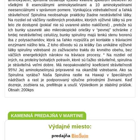
aminokyselín, spirulina obsahuje vysoko kvalitné spektrum bielkovín so
všetkými 8 esenciálnymi aminokyselinami a 10 aminokyselinami
neesenciálnymi v správnom pomere. Vynikajúca vstrebateľnosť a ľahká
stráviteľnosť Spirulina neobsahuje prakticky žiadne nestráviteľné látky.
Na rozdiel od väčšiny rastlinných produktov, ktorých výživné látky sú pre
telo zle dostupné (pokiaľ nie sú uvarené alebo naklíčené) , pretože sú
ich bunky uzavreté ako mikroskopické oriešky v “pevnej” schránke z
tvrdej nestráviteľnej celulózy, bunky spiruliny majú tenkú stenu tvorenú
iba z polysacharidov, ktorá sa ľahko rozpúšťa pri kontakte s tráviacimi
enzýmami nášho tela. Z toho dôvodu sú za krátky čas unikátne výživné
látky spiruliny vstrebané zo zažívacieho traktu do krvného obehu, bez
väčších energetických nárokov na tráviace procesy. * Na rozdiel od
iných, na proteíny bohatých potravín, ktoré sú ťažko stráviteľné, spirulina
je stráviteľná veľmi dobre. Má neopakovateľný koeficient stráviteľnosti
95%! Jej aminokyselinysú pripravené na okamžité vstrebanie. Ako sa
Spirulina vyrába? Naša Spirulina rastie na Hawaji v špeciálnych
nádržiach a rast je podporovaný výlučne prírodnými živinami. Keď
dozreje, zozbiera sa, prefiltruje a usuší. Výsledkom je stabilný prášok.
Obsah: 200kps
KAMENNÁ PREDAJŇA V MARTINE
Výdajné miesto:
predajňa
BioŠujo