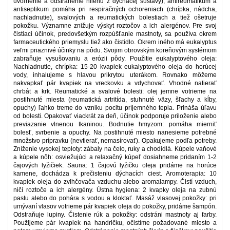
uvoľnenie a odstránenie hlienu z dýchacej sústavy), antireumatikum a
antiseptikum pomáha pri respiračných ochoreniach (chrípka, nádcha,
nachladnutie), svalových a reumatických bolestiach a tiež ošetruje
pokožku. Významne znižuje výskyt roztočov a ich alergénov. Pre svoj
čistiaci účinok, predovšetkým rozpúšťanie mastnoty, sa používa okrem
farmaceutického priemyslu tiež ako čistidlo. Okrem iného má eukalyptus
veľmi priaznivé účinky na pôdu. Svojim obrovským koreňovým systémom
zabraňuje vysušovaniu a erózii pôdy. Použitie eukalyptového oleja:
Nachladnutie, chrípka: 15-20 kvapiek eukalyptového oleja do horúcej
vody, inhalujeme s hlavou prikrytou uterákom. Rovnako môžeme
nakvapkať pár kvapiek na vreckovku a vdychovať. Vhodné natierať
chrbát a krk. Reumatické a svalové bolesti: olej jemne votrieme na
postihnuté miesta (reumatická artritída, stuhnuté väzy, šľachy a kĺby,
opuchy) ľahko treme do vzniku pocitu príjemného tepla. Prináša úľavu
od bolesti. Opakovať viackrát za deň, účinok podporuje priloženie alebo
previazanie vlnenou tkaninou. Bodnutie hmyzom: pomáha mierniť
bolesť, svrbenie a opuchy. Na postihnuté miesto nanesieme potrebné
množstvo prípravku (nevtierať, nemasírovať). Opakujeme podľa potreby.
Zníženie vysokej teploty: zábaly na čelo, ruky a chodidlá. Kúpele vaňové
a kúpele nôh: osviežujúci a relaxačný kúpeľ dosiahneme pridaním 1-2
čajových lyžičiek. Sauna: 1 čajovú lyžičku oleja pridáme na horúce
kamene, dochádza k prečisteniu dýchacích ciest. Aromoterapia: 10
kvapiek oleja do zvlhčovača vzduchu alebo aromalampy. Čistí vzduch,
ničí roztoče a ich alergény. Ústna hygiena: 2 kvapky oleja na zubnú
pastu alebo do pohára s vodou a kloktať. Masáž vlasovej pokožky: pri
umývaní vlasov votrieme pár kvapiek oleja do pokožky, pridáme šampón.
Odstraňuje lupiny. Čistenie rúk a pokožky: odstráni mastnoty aj farby.
Použijeme pár kvapiek na handričku, očistíme požadované miesto a