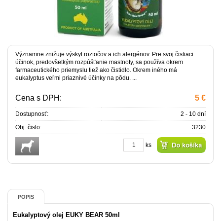
Významne znižuje výskyt roztočov a ich alergénov. Pre svoj čistiaci
účinok, predovšetkým rozpúšťanie mastnoty, sa používa okrem
farmaceutického priemyslu tiež ako čistidlo. Okrem iného má
eukalyptus veľmi priaznivé účinky na pôdu. ...
Cena s DPH:
5 €
Dostupnosť:
2 - 10 dní
Obj. čislo:
3230
ks
POPIS
Eukalyptový olej EUKY BEAR 50ml