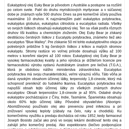
Eukalyptový olej Euky Bear je pôvodom z Austrálie a postupne sa rozšíril
po celom svete. Patrí do druhu myristiciových myrtyceae a v súčasnej
dobe je známych vyše 500 druhov. Dnes sa pre komerčné účely používa
maximálne 10 druhov. K najznámejším patrí eukalyptus polybractea,
eukalyptus globulus, eukalyptus citriodola a eucalyptus radiata. Všetky
vo svojich lístkoch obsahujú eukalyptový olej. Ten sa však podľa rôznych
druhov líši kvalitou a chemickým zložením. Olej Euky Bear je získaný
destiláciou čerstvých lístkov z Eucalyptu polybractea, známeho tiež ako
eucalyptus "Blue Malley". Pre získanie 50 ml tohto eukalyptového oleja je
potrebných približne 5 kg čerstvých lístkov z kríkov a malých stromov
eukalyptu. Stromy rastúce vo voľnej prírode dosahujú výšku až 100
metrov s koreňmi starými až 100 rokov. Eukalyptový olej Euky Bear je
vysokej farmaceutickej kvality a jeho výrobca je držiteľom licencie pre
farmaceutickú výrobu vydanú Austrálskym úradom pre liečivá (T.G.A.),
ktorá je obdobou nášho ministerstva zdravotníctva. Eucalyptus
polybractea má svoju charakteristickú, veľmi výraznú vôňu. Táto vôňa je
daná vysokým obsahom účinnej látky, terpenoidy 1,8-cineole, ktorý má
schopnosť preniknúť do ľudského tkaniva. Eucalyptus polybractea má
najvyšší obsah tejto účinnej látky zo všetkých známych druhov
eucalyptov. Obsah terpenoidov 1,8-cineole je až 95%. Ostatné druhy
eukalyptov pochádzajúce z Číny, Indie, Tasmánie, Španielska obsahujú
okolo 60% tejto účinnej látky. Pôvodné obyvateľstvo (Aborigni-
Aboridžinovia) používalo olej ako prevenciu pred infekciou a pri
znižovaní vysokej teploty (zábaly na čelo, ruky a chodidlá). Ku
komerčnému využitiu a predaju dochádza od roku 1852, kedy farmaceut
Joseph Bosisto začal ako prvý vo svojej lekárni destilovať tento olej a
zahájil jeho komerčný predaj. Ako expektorans (liečivo podporujúce