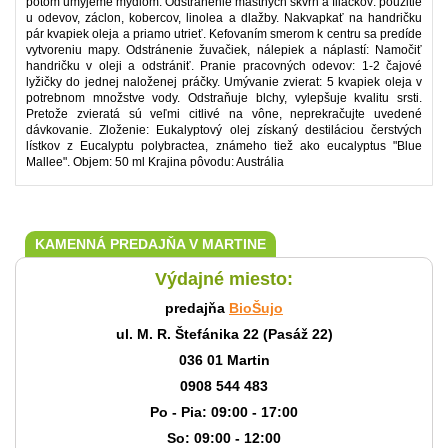
potom umyjeme mydlom. Odstránenie mastných škvŕn a fliačkov: použitie
u odevov, záclon, kobercov, linolea a dlažby. Nakvapkať na handričku
pár kvapiek oleja a priamo utrieť. Kefovaním smerom k centru sa predíde
vytvoreniu mapy. Odstránenie žuvačiek, nálepiek a náplastí: Namočiť
handričku v oleji a odstrániť. Pranie pracovných odevov: 1-2 čajové
lyžičky do jednej naloženej práčky. Umývanie zvierat: 5 kvapiek oleja v
potrebnom množstve vody. Odstraňuje blchy, vylepšuje kvalitu srsti.
Pretože zvieratá sú veľmi citlivé na vône, neprekračujte uvedené
dávkovanie. Zloženie: Eukalyptový olej získaný destiláciou čerstvých
lístkov z Eucalyptu polybractea, známeho tiež ako eucalyptus "Blue
Mallee". Objem: 50 ml Krajina pôvodu: Austrália
KAMENNÁ PREDAJŇA V MARTINE
Výdajné miesto:
predajňa
BioŠujo
ul. M. R. Štefánika 22 (Pasáž 22)
036 01 Martin
0908 544 483
Po - Pia: 09:00 - 17:00
So: 09:00 - 12:00