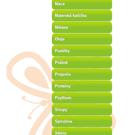
Maca
Materská kašička
Melasa
Oleje
Pastilky
Prášok
Propolis
Proteíny
Psyllium
Sirupy
Spirulina
Stévia