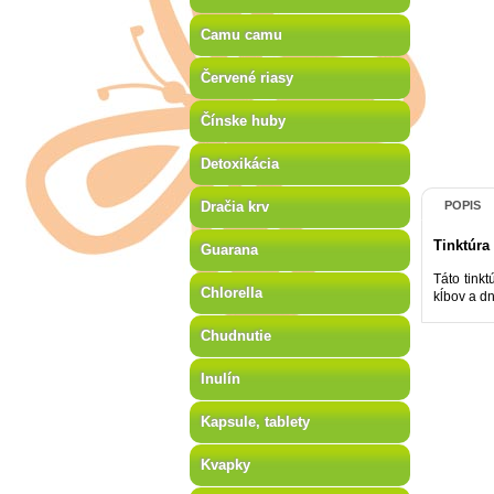
Camu camu
Červené riasy
Čínske huby
Detoxikácia
Dračia krv
POPIS
Tinktúra
Guarana
Táto tinkt
Chlorella
kĺbov a dn
Chudnutie
Inulín
Kapsule, tablety
Kvapky