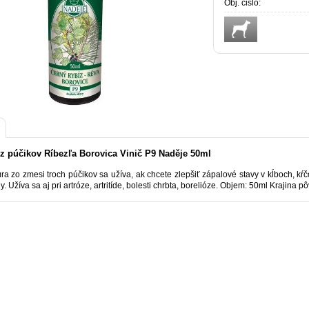
Obj. čislo:
 z púčikov Ríbezľa Borovica Vinič P9 Naděje 50ml
úra zo zmesi troch púčikov sa užíva, ak chcete zlepšiť zápalové stavy v kĺboch, kŕč
y. Užíva sa aj pri artróze, artritíde, bolesti chrbta, borelióze. Objem: 50ml Krajina 