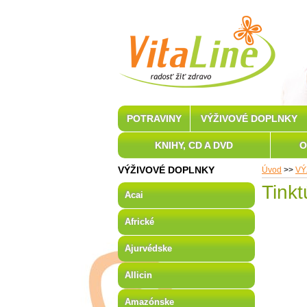
POTRAVINY
VÝŽIVOVÉ DOPLNKY
KNIHY, CD A DVD
O
VÝŽIVOVÉ DOPLNKY
Úvod
>>
VÝ
Tinkt
Acai
Africké
Ajurvédske
Allicin
Amazónske