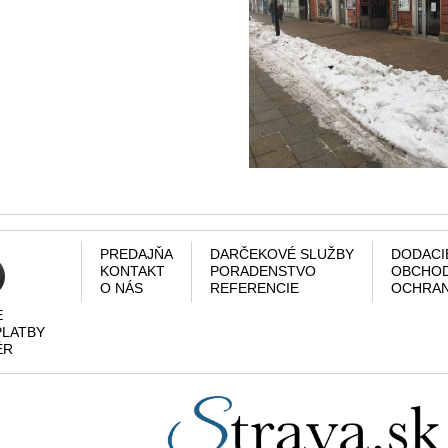
PREDAJŇA
DARČEKOVÉ SLUŽBY
DODACI
KONTAKT
PORADENSTVO
OBCHOD
O NÁS
REFERENCIE
OCHRAN
E
PLATBY
ÉR