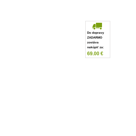
Do dopravy
ZADARMO
zostáva
nakúpiť za:
69.00
€