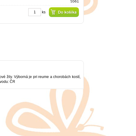
5561
ks
ové žily. Výborná je pri reume a chorobách kostí,
pôvodu: ČR