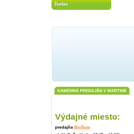
Ženšen
KAMENNÁ PREDAJŇA V MARTINE
Výdajné miesto:
predajňa
BioŠujo