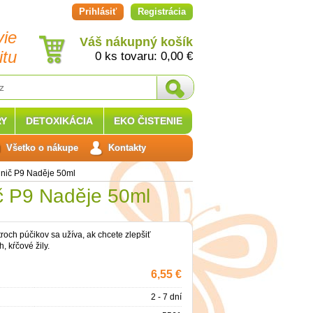
Prihlásiť
Registrácia
vie
Váš nákupný košík
itu
0 ks tovaru:
0,00
€
Y
DETOXIKÁCIA
EKO ČISTENIE
Všetko o nákupe
Kontakty
Vinič P9 Naděje 50ml
ič P9 Naděje 50ml
troch púčikov sa užíva, ak chcete zlepšiť
, kŕčové žily.
6,55 €
2 - 7 dní