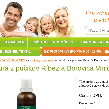
Pre zdra
a vital
KOZMETIKA
PRÍSTROJE A POMÔCKY
HARMONIZÁTOR
BLEČENIE, TEXTIL
0908 544 483 (PO-PIA 9:00 - 17:00)
ŽIVOVÉ DOPLNKY
>>
Tinktúry z púčikov
>>
Tinktúra z púčikov Ríbezľa Borovica 
úra z púčikov Ríbezľa Borovica Vin
Táto tinktúra zo zmesi 
zápalové stavy v kĺboch
Cena s DPH:
Dostupnosť: