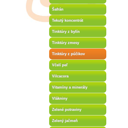
Šafrán
Tekutý koncentrát
Tinktúry z bylín
Tinktúry zmesy
Tinktúry z púčikov
Včelí peľ
Vilcacora
Vitamíny a minerály
Vlákniny
Zelené potraviny
Zelený jačmeň