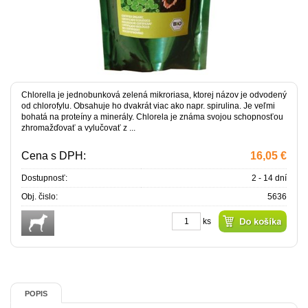
Chlorella je jednobunková zelená mikroriasa, ktorej názov je odvodený
od chlorofylu. Obsahuje ho dvakrát viac ako napr. spirulina. Je veľmi
bohatá na proteíny a minerály. Chlorela je známa svojou schopnosťou
zhromažďovať a vylučovať z ...
Cena s DPH:
16,05 €
Dostupnosť:
2 - 14 dní
Obj. čislo:
5636
ks
POPIS