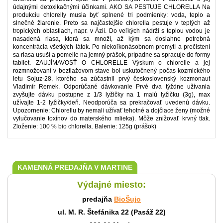
údajnými detoxikačnými účinkami. AKO SA PESTUJE CHLORELLA Na
produkciu chlorelly musia byť splnené tri podmienky: voda, teplo a
slnečné žiarenie. Preto sa najčastejšie chlorella pestuje v teplých až
tropických oblastiach, napr. v Ázii. Do veľkých nádrží s teplou vodou je
nasadená riasa, ktorá sa množí, až kým sa dosiahne potrebná
koncentrácia všetkých látok. Po niekoľkonásobnom premytí a prečistení
sa riasa usuší a pomelie na jemný prášok, prípadne sa spracuje do formy
tabliet. ZAUJÍMAVOSŤ O CHLORELLE Výskum o chlorelle a jej
rozmnožovaní v beztiažovom stave bol uskutočnený počas kozmického
letu Sojuz-28, ktorého sa zúčastnil prvý československý kozmonaut
Vladimír Remek. Odporúčané dávkovanie Prvé dva týždne užívania
zvyšujte dávku postupne z 1/3 lyžičky na 1 malú lyžičku (3g), max
užívajte 1-2 lyžičky/deň. Neodporúča sa prekračovať uvedenú dávku.
Upozornenie: Chlorellu by nemali užívať tehotné a dojčiace ženy (možné
vylučovanie toxínov do materského mlieka). Môže znižovať krvný tlak.
Zloženie: 100 % bio chlorella. Balenie: 125g (prášok)
KAMENNÁ PREDAJŇA V MARTINE
Výdajné miesto:
predajňa
BioŠujo
ul. M. R. Štefánika 22 (Pasáž 22)