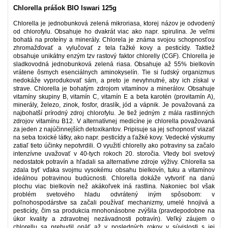
Chlorella prášok BIO Iswari 125g
Chlorella je jednobunková zelená mikroriasa, ktorej názov je odvodený
od chlorofylu. Obsahuje ho dvakrát viac ako napr. spirulina. Je veľmi
bohatá na proteíny a minerály. Chlorela je známa svojou schopnosťou
zhromažďovať a vylučovať z tela ťažké kovy a pesticídy. Taktiež
obsahuje unikátny enzým tzv rastový faktor chlorelly (CGF). Chlorella je
sladkovodná jednobunková zelená riasa. Obsahuje až 55% bielkovín
vrátene ôsmych esenciálnych aminokyselín. Tie si ľudský organizmus
nedokáže vyprodukovať sám, a preto je nevyhnutné, aby ich získal v
strave. Chlorella je bohatým zdrojom vitamínov a minerálov. Obsahuje
vitamíny skupiny B, vitamín C, vitamín E a beta karotén (provitamín A),
minerály, železo, zinok, fosfor, draslík, jód a vápnik. Je považovaná za
najbohatší prírodný zdroj chlorofylu. Je tiež jedným z mála rastlinných
zdrojov vitamínu B12. V alternatívnej medicíne je chlorella považovaná
za jeden z najúčinnejších detoxikantov. Pripisuje sa jej schopnosť viazať
na seba toxické látky, ako napr. pesticídy a ťažké kovy. Vedecké výskumy
zatiaľ tieto účinky nepotvrdili. O využití chlorelly ako potraviny sa začalo
intenzívne uvažovať v 40-tych rokoch 20. storočia. Vtedy bol svetový
nedostatok potravín a hľadali sa alternatívne zdroje výživy. Chlorella sa
zdala byť vďaka svojmu vysokému obsahu bielkovín, tuku a vitamínov
ideálnou potravinou budúcnosti. Chlorella dokáže vytvoriť na danú
plochu viac bielkovín než akákoľvek iná rastlina. Nakoniec bol však
problém svetového hladu odvrátený iným spôsobom: v
poľnohospodárstve sa začali používať mechanizmy, umelé hnojivá a
pesticídy, čim sa produkcia mnohonásobne zvýšila (pravdepodobne na
úkor kvality a zdravotnej nezávadnosti potravín). Veľký záujem o
chlorellu sa prebudil opäť až v posledných rokov v súvislosti s jej