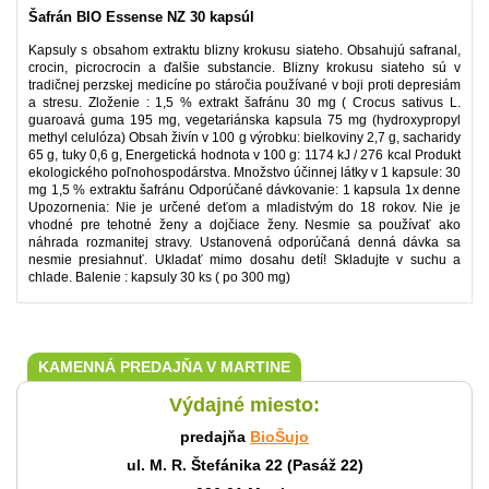
Šafrán BIO Essense NZ 30 kapsúl
Kapsuly s obsahom extraktu blizny krokusu siateho. Obsahujú safranal,
crocin, picrocrocin a ďalšie substancie. Blizny krokusu siateho sú v
tradičnej perzskej medicíne po stáročia používané v boji proti depresiám
a stresu. Zloženie : 1,5 % extrakt šafránu 30 mg ( Crocus sativus L.
guaroavá guma 195 mg, vegetariánska kapsula 75 mg (hydroxypropyl
methyl celulóza) Obsah živín v 100 g výrobku: bielkoviny 2,7 g, sacharidy
65 g, tuky 0,6 g, Energetická hodnota v 100 g: 1174 kJ / 276 kcal Produkt
ekologického poľnohospodárstva. Množstvo účinnej látky v 1 kapsule: 30
mg 1,5 % extraktu šafránu Odporúčané dávkovanie: 1 kapsula 1x denne
Upozornenia: Nie je určené deťom a mladistvým do 18 rokov. Nie je
vhodné pre tehotné ženy a dojčiace ženy. Nesmie sa používať ako
náhrada rozmanitej stravy. Ustanovená odporúčaná denná dávka sa
nesmie presiahnuť. Ukladať mimo dosahu detí! Skladujte v suchu a
chlade. Balenie : kapsuly 30 ks ( po 300 mg)
KAMENNÁ PREDAJŇA V MARTINE
Výdajné miesto:
predajňa
BioŠujo
ul. M. R. Štefánika 22 (Pasáž 22)