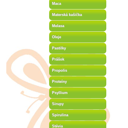
Maca
Materská kašička
Melasa
Oleje
Pastilky
Prášok
Propolis
Proteíny
Psyllium
Sirupy
Spirulina
Stévia