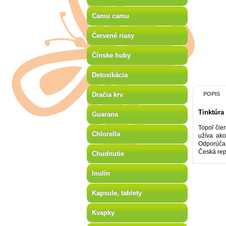
Camu camu
Červené riasy
Čínske huby
Detoxikácia
Dračia krv
POPIS
Tinktúra
Guarana
Topoľ čier
Chlorella
užíva ako
Odporúča 
Česká rep
Chudnutie
Inulín
Kapsule, tablety
Kvapky