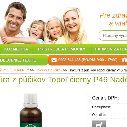
Pre zdra
a vital
KOZMETIKA
PRÍSTROJE A POMÔCKY
HARMONIZÁTOR
BLEČENIE, TEXTIL
0908 544 483 (PO-PIA 9:00 - 17:00)
ŽIVOVÉ DOPLNKY
>>
Tinktúry z púčikov
>>
Tinktúra z púčikov Topoľ čierny P46 
úra z púčikov Topoľ čierny P46 Nad
Cena s DPH:
Dostupnosť:
Obj. čislo: