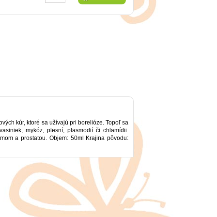
ových kúr, ktoré sa užívajú pri borelióze. Topoľ sa
siniek, mykóz, plesní, plasmodií či chlamídii.
zmom a prostatou. Objem: 50ml Krajina pôvodu: