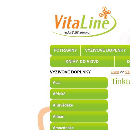
POTRAVINY
VÝŽIVOVÉ DOPLNKY
KNIHY, CD A DVD
O
VÝŽIVOVÉ DOPLNKY
Úvod
>>
VÝ
Tinkt
Acai
Africké
Ajurvédske
Allicin
Amazónske