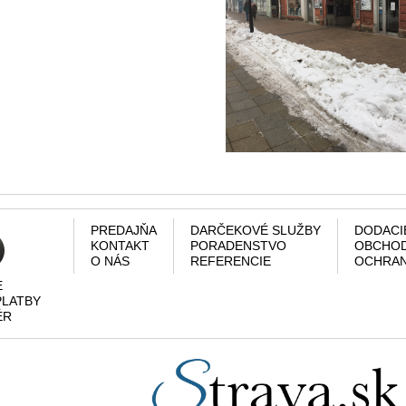
PREDAJŇA
DARČEKOVÉ SLUŽBY
DODACI
KONTAKT
PORADENSTVO
OBCHOD
O NÁS
REFERENCIE
OCHRAN
E
PLATBY
ÉR