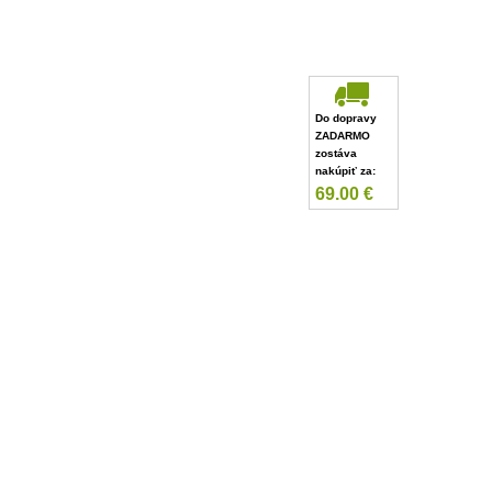
Do dopravy
ZADARMO
zostáva
nakúpiť za:
69.00
€