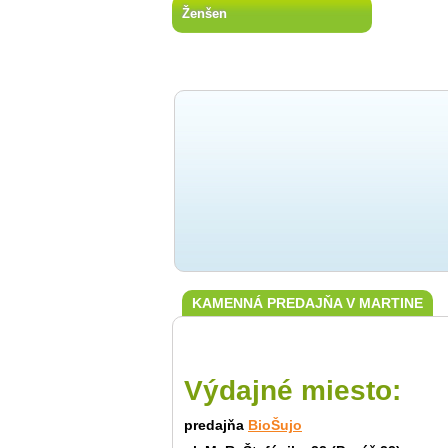
Ženšen
KAMENNÁ PREDAJŇA V MARTINE
Výdajné miesto:
predajňa
BioŠujo