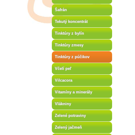
Šafrán
Tekutý koncentrát
Tinktúry z bylín
Tinktúry zmesy
Tinktúry z púčikov
Včelí peľ
Vilcacora
Vitamíny a minerály
Vlákniny
Zelené potraviny
Zelený jačmeň