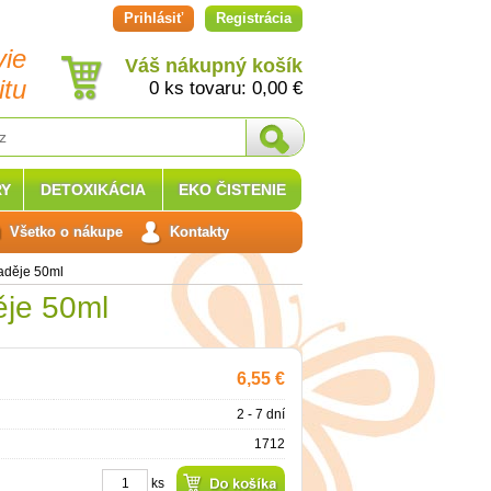
Prihlásiť
Registrácia
vie
Váš nákupný košík
itu
0 ks tovaru:
0,00
€
Y
DETOXIKÁCIA
EKO ČISTENIE
Všetko o nákupe
Kontakty
Naděje 50ml
ěje 50ml
6,55 €
2 - 7 dní
1712
ks