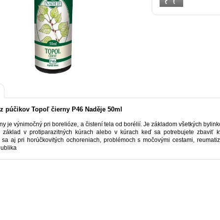
 z púčikov Topoľ čierny P46 Naděje 50ml
ny je výnimočný pri borelióze, a čistení tela od borélií. Je základom všetkých bylink
 základ v protiparazitných kúrach alebo v kúrach keď sa potrebujete zbaviť kva
sa aj pri horúčkovitých ochoreniach, problémoch s močovými cestami, reumati
ublika