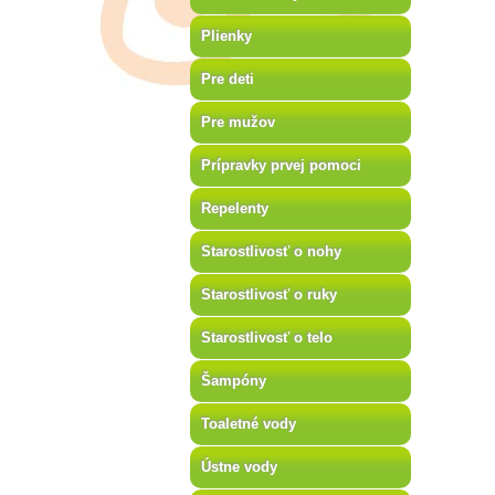
Plienky
Pre deti
Pre mužov
Prípravky prvej pomoci
Repelenty
Starostlivosť o nohy
Starostlivosť o ruky
Starostlivosť o telo
Šampóny
Toaletné vody
Ústne vody