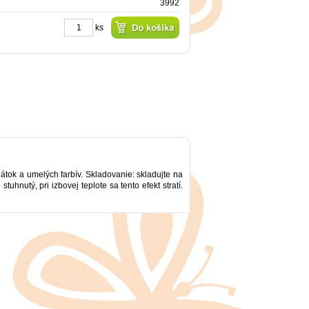
3992
ks
tok a umelých farbív. Skladovanie: skladujte na
hnutý, pri izbovej teplote sa tento efekt stratí.