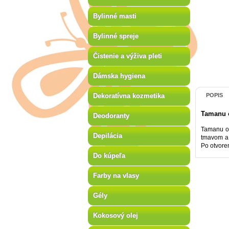
Bylinné masti
Bylinné spreje
Čistenie a výživa pleti
Dámska hygiena
Dekoratívna kozmetika
POPIS
Tamanu 
Deodoranty
Tamanu ol
Depilácia
tmavom a c
Po otvore
Do kúpeľa
Farby na vlasy
Gély
Kokosový olej