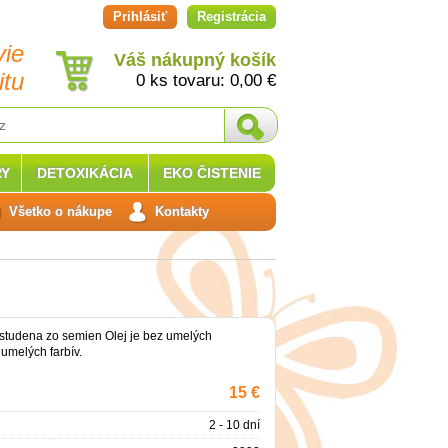
Prihlásiť
Registrácia
vie
Váš nákupný košík
itu
0 ks tovaru:
0,00
€
Y
DETOXIKÁCIA
EKO ČISTENIE
Všetko o nákupe
Kontakty
 studena zo semien Olej je bez umelých
umelých farbív.
15 €
2 - 10 dní