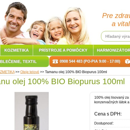
Pre zdra
a vital
KOZMETIKA
PRÍSTROJE A POMÔCKY
HARMONIZÁTOR
BLEČENIE, TEXTIL
0908 544 483 (PO-PIA 9:00 - 17:00)
ZMETIKA
>>
Oleje telové
>>
Tamanu olej 100% BIO Biopurus 100ml
nu olej 100% BIO Biopurus 100ml
100% olej lisovaný za
konzervačných látok a 
Cena s DPH:
Dostupnosť: