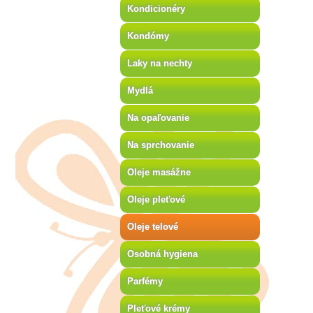
Kondicionéry
Kondómy
Laky na nechty
Mydlá
Na opaľovanie
Na sprchovanie
Oleje masážne
Oleje pleťové
Oleje telové
Osobná hygiena
Parfémy
Pleťové krémy