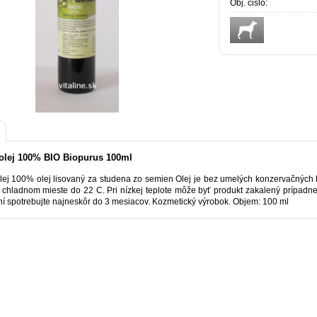
Obj. čislo:
olej 100% BIO Biopurus 100ml
ej 100% olej lisovaný za studena zo semien Olej je bez umelých konzervačných lá
hladnom mieste do 22 C. Pri nízkej teplote môže byť produkt zakalený prípadne stu
ní spotrebujte najneskôr do 3 mesiacov. Kozmetický výrobok. Objem: 100 ml