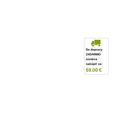
Do dopravy
ZADARMO
zostáva
nakúpiť za:
69.00
€