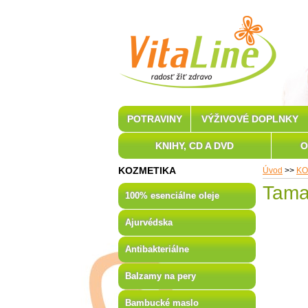
POTRAVINY
VÝŽIVOVÉ DOPLNKY
KNIHY, CD A DVD
O
KOZMETIKA
Úvod
>>
KO
Tama
100% esenciálne oleje
Ajurvédska
Antibakteriálne
Balzamy na pery
Bambucké maslo