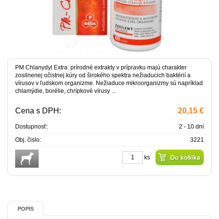
PM Chlanydyl Extra: prírodné extrakty v prípravku majú charakter
zosilnenej očistnej kúry od širokého spektra nežiaducich baktérií a
vírusov v ľudskom organizme. Nežiaduce mikroorganizmy sú napríklad
chlamýdie, borélie, chrípkové vírusy ...
Cena s DPH:
20,15 €
Dostupnosť:
2 - 10 dní
Obj. čislo:
3221
ks
POPIS