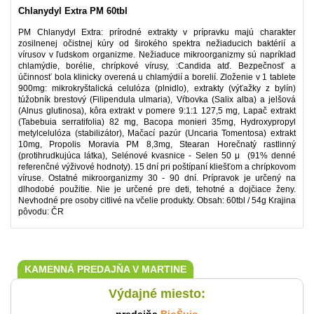
Chlanydyl Extra PM 60tbl
PM Chlanydyl Extra: prírodné extrakty v prípravku majú charakter
zosilnenej očistnej kúry od širokého spektra nežiaducich baktérií a
vírusov v ľudskom organizme. Nežiaduce mikroorganizmy sú napríklad
chlamýdie, borélie, chrípkové vírusy, :Candida atď. Bezpečnosť a
účinnosť bola klinicky overená u chlamýdií a borelií. Zloženie v 1 tablete
900mg: mikrokryštalická celulóza (plnidlo), extrakty (výťažky z bylín)
túžobník brestový (Filipendula ulmaria), Vŕbovka (Salix alba) a jelšová
(Alnus glutinosa), kôra extrakt v pomere 9:1:1 127,5 mg, Lapač extrakt
(Tabebuia serratifolia) 82 mg, Bacopa monieri 35mg, Hydroxypropyl
metylcelulóza (stabilizátor), Mačací pazúr (Uncaria Tomentosa) extrakt
10mg, Propolis Moravia PM 8,3mg, Stearan Horečnatý rastlinný
(protihrudkujúca látka), Selénové kvasnice - Selen 50 μ (91% denné
referenčné výživové hodnoty). 15 dní pri poštípaní kliešťom a chrípkovom
víruse. Ostatné mikroorganizmy 30 - 90 dní. Prípravok je určený na
dlhodobé použitie. Nie je určené pre deti, tehotné a dojčiace ženy.
Nevhodné pre osoby citlivé na včelie produkty. Obsah: 60tbl / 54g Krajina
pôvodu: ČR
KAMENNÁ PREDAJŇA V MARTINE
Výdajné miesto: