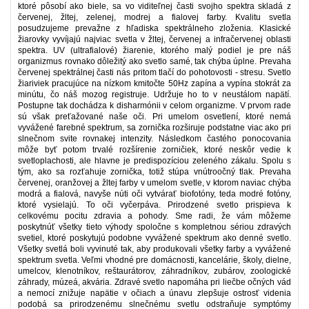
ktoré pôsobí ako biele, sa vo viditeľnej časti svojho spektra skladá z
červenej, žltej, zelenej, modrej a fialovej farby. Kvalitu svetla
posudzujeme prevažne z hľadiska spektrálneho zloženia. Klasické
žiarovky vyvíjajú najviac svetla v žltej, červenej a infračervenej oblasti
spektra. UV (ultrafialové) žiarenie, ktorého malý podiel je pre náš
organizmus rovnako dôležitý ako svetlo samé, tak chýba úplne. Prevaha
červenej spektrálnej časti nás pritom tlačí do pohotovosti - stresu. Svetlo
žiariviek pracujúce na nízkom kmitočte 50Hz zapína a vypína stokrát za
minútu, čo náš mozog registruje. Udržuje ho to v neustálom napätí.
Postupne tak dochádza k disharmónii v celom organizme. V prvom rade
sú však preťažované naše oči. Pri umelom osvetlení, ktoré nemá
vyvážené farebné spektrum, sa zornička rozširuje podstatne viac ako pri
slnečnom svite rovnakej intenzity. Následkom častého ponocovania
môže byť potom trvalé rozšírenie zorničiek, ktoré neskôr vedie k
svetloplachosti, ale hlavne je predispozíciou zeleného zákalu. Spolu s
tým, ako sa rozťahuje zornička, totiž stúpa vnútroočný tlak. Prevaha
červenej, oranžovej a žltej farby v umelom svetle, v ktorom naviac chýba
modrá a fialová, navyše núti oči vytvárať biofotóny, teda modré fotóny,
ktoré vysielajú. To oči vyčerpáva. Prirodzené svetlo prispieva k
celkovému pocitu zdravia a pohody. Sme radi, že vám môžeme
poskytnúť všetky tieto výhody spoločne s kompletnou sériou zdravých
svetiel, ktoré poskytujú podobne vyvážené spektrum ako denné svetlo.
Všetky svetlá boli vyvinuté tak, aby produkovali všetky farby a vyvážené
spektrum svetla. Veľmi vhodné pre domácnosti, kancelárie, školy, dielne,
umelcov, klenotníkov, reštaurátorov, záhradníkov, zubárov, zoologické
záhrady, múzeá, akvária. Zdravé svetlo napomáha pri liečbe očných vád
a nemocí znižuje napätie v očiach a únavu zlepšuje ostrosť videnia
podobá sa prirodzenému slnečnému svetlu odstraňuje symptómy