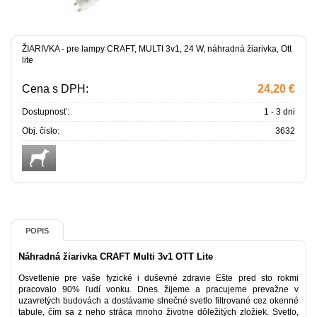
ŽIARIVKA - pre lampy CRAFT, MULTI 3v1, 24 W, náhradná žiarivka, Ott
lite
Cena s DPH:
24,20 €
Dostupnosť:
1 - 3 dni
Obj. čislo:
3632
POPIS
Náhradná žiarivka CRAFT Multi 3v1 OTT Lite
Osvetlenie pre vaše fyzické i duševné zdravie Ešte pred sto rokmi
pracovalo 90% ľudí vonku. Dnes žijeme a pracujeme prevažne v
uzavretých budovách a dostávame slnečné svetlo filtrované cez okenné
tabule, čím sa z neho stráca mnoho životne dôležitých zložiek. Svetlo,