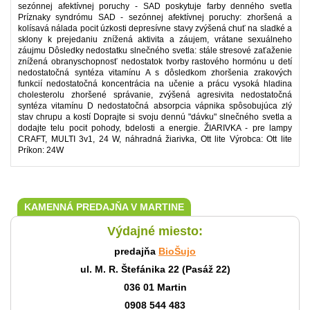
sezónnej afektívnej poruchy - SAD poskytuje farby denného svetla
Príznaky syndrómu SAD - sezónnej afektívnej poruchy: zhoršená a
kolísavá nálada pocit úzkosti depresívne stavy zvýšená chuť na sladké a
sklony k prejedaniu znížená aktivita a záujem, vrátane sexuálneho
záujmu Dôsledky nedostatku slnečného svetla: stále stresové zaťaženie
znížená obranyschopnosť nedostatok tvorby rastového hormónu u detí
nedostatočná syntéza vitamínu A s dôsledkom zhoršenia zrakových
funkcií nedostatočná koncentrácia na učenie a prácu vysoká hladina
cholesterolu zhoršené správanie, zvýšená agresivita nedostatočná
syntéza vitamínu D nedostatočná absorpcia vápnika spôsobujúca zlý
stav chrupu a kostí Doprajte si svoju dennú "dávku" slnečného svetla a
dodajte telu pocit pohody, bdelosti a energie. ŽIARIVKA - pre lampy
CRAFT, MULTI 3v1, 24 W, náhradná žiarivka, Ott lite Výrobca: Ott lite
Príkon: 24W
KAMENNÁ PREDAJŇA V MARTINE
Výdajné miesto:
predajňa
BioŠujo
ul. M. R. Štefánika 22 (Pasáž 22)
036 01 Martin
0908 544 483