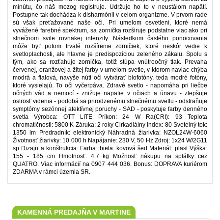
minútu, čo náš mozog registruje. Udržuje ho to v neustálom napätí.
Postupne tak dochádza k disharmónii v celom organizme. V prvom rade
sú však preťažované naše oči. Pri umelom osvetlení, ktoré nemá
vyvážené farebné spektrum, sa zornička rozširuje podstatne viac ako pri
slnečnom svite rovnakej intenzity. Následkom častého ponocovania
môže byť potom trvalé rozšírenie zorničiek, ktoré neskôr vedie k
svetloplachosti, ale hlavne je predispozíciou zeleného zákalu. Spolu s
tým, ako sa rozťahuje zornička, totiž stúpa vnútroočný tlak. Prevaha
červenej, oranžovej a žltej farby v umelom svetle, v ktorom naviac chýba
modrá a fialová, navyše núti oči vytvárať biofotóny, teda modré fotóny,
ktoré vysielajú. To oči vyčerpáva. Zdravé svetlo - napomáha pri liečbe
očných vád a nemocí - znižuje napätie v očiach a únavu - zlepšuje
ostrosť videnia - podobá sa prirodzenému slnečnému svetlu - odstraňuje
symptómy sezónnej afektívnej poruchy - SAD - poskytuje farby denného
svetla Výrobca: OTT LITE Príkon: 24 W Ra(CRI): 93 Teplota
chromatičnosti: 5800 K Záruka: 2 roky Cirkadiálny index: 80 Svetelný tok:
1350 lm Predradník: elektronický Náhradná žiarivka: NZOL24W-6060
Životnosť žiarivky: 10 000 h Napájanie: 230 V, 50 Hz Zdroj: 1x24 W/2G11
sp Dizajn a konštrukcia: Farba: biela: kovová šed Materiál: plast Výška:
155 - 185 cm Hmotnosť: 4.7 kg Možnosť nákupu na splátky cez
QUATRO. Viac informácií na 0907 444 036. Bonus: DOPRAVA kuriérom
ZDARMA v rámci územia SR.
KAMENNÁ PREDAJŇA V MARTINE