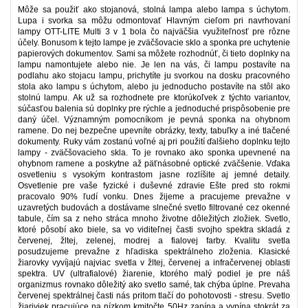
Môže sa použiť ako stojanová, stolná lampa alebo lampa s úchytom.
Lupa i svorka sa môžu odmontovať Hlavným cieľom pri navrhovaní
lampy OTT-LITE Multi 3 v 1 bola čo najväčšia využiteľnosť pre rôzne
účely. Bonusom k tejto lampe je zväčšovacie sklo a sponka pre uchytenie
papierových dokumentov. Sami sa môžete rozhodnúť, či tieto doplnky na
lampu namontujete alebo nie. Je len na vás, či lampu postavíte na
podlahu ako stojacu lampu, prichytíte ju svorkou na dosku pracovného
stola ako lampu s úchytom, alebo ju jednoducho postavíte na stôl ako
stolnú lampu. Ak už sa rozhodnete pre ktorúkoľvek z týchto variantov,
súčasťou balenia sú doplnky pre rýchle a jednoduché prispôsobenie pre
daný účel. Významným pomocníkom je pevná sponka na ohybnom
ramene. Do nej bezpečne upevníte obrázky, texty, tabuľky a iné tlačené
dokumenty. Ruky vám zostanú voľné aj pri použití ďalšieho doplnku tejto
lampy - zväčšovacieho skla. To je rovnako ako sponka upevnené na
ohybnom ramene a poskytne až päťnásobné optické zväčšenie. Vďaka
osvetleniu s vysokým kontrastom jasne rozlíšite aj jemné detaily.
Osvetlenie pre vaše fyzické i duševné zdravie Ešte pred sto rokmi
pracovalo 90% ľudí vonku. Dnes žijeme a pracujeme prevažne v
uzavretých budovách a dostávame slnečné svetlo filtrované cez okenné
tabule, čím sa z neho stráca mnoho životne dôležitých zložiek. Svetlo,
ktoré pôsobí ako biele, sa vo viditeľnej časti svojho spektra skladá z
červenej, žltej, zelenej, modrej a fialovej farby. Kvalitu svetla
posudzujeme prevažne z hľadiska spektrálneho zloženia. Klasické
žiarovky vyvíjajú najviac svetla v žltej, červenej a infračervenej oblasti
spektra. UV (ultrafialové) žiarenie, ktorého malý podiel je pre náš
organizmus rovnako dôležitý ako svetlo samé, tak chýba úplne. Prevaha
červenej spektrálnej časti nás pritom tlačí do pohotovosti - stresu. Svetlo
žiariviek pracujúce na nízkom kmitočte 50Hz zapína a vypína stokrát za