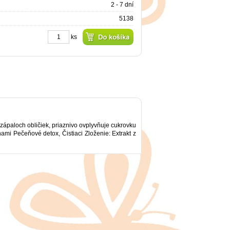
2 - 7 dní
5138
ks
ápaloch obličiek, priaznivo ovplyvňuje cukrovku
mi Pečeňové detox, Čistiaci Zloženie: Extrakt z