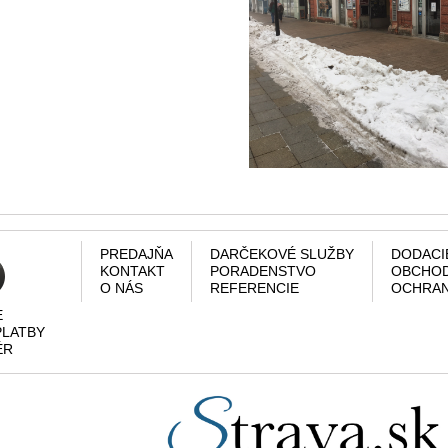
PREDAJŇA
DARČEKOVÉ SLUŽBY
DODACI
KONTAKT
PORADENSTVO
OBCHOD
O NÁS
REFERENCIE
OCHRAN
E
PLATBY
ÉR