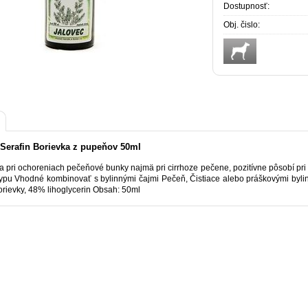
Dostupnosť:
Obj. čislo:
 Serafin Borievka z pupeňov 50ml
pri ochoreniach pečeňové bunky najmä pri cirrhoze pečene, pozitívne pôsobí pri z
ypu Vhodné kombinovať s bylinnými čajmi Pečeň, Čistiace alebo práškovými bylina
orievky, 48% lihoglycerin Obsah: 50ml