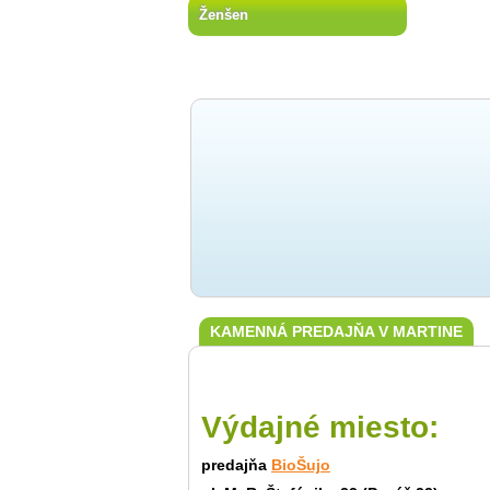
Ženšen
KAMENNÁ PREDAJŇA V MARTINE
Výdajné miesto:
predajňa
BioŠujo