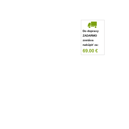
Do dopravy
ZADARMO
zostáva
nakúpiť za:
69.00
€