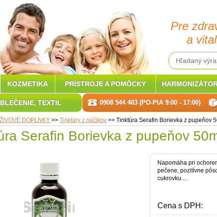
Pre zdra
a vital
KOZMETIKA
PRÍSTROJE A POMÔCKY
HARMONIZÁTOR
BLEČENIE, TEXTIL
0908 544 483 (PO-PIA 9:00 - 17:00)
ŽIVOVÉ DOPLNKY
>>
Tinktúry z púčikov
>>
Tinktúra Serafin Borievka z pupeňov 
úra Serafin Borievka z pupeňov 50m
Napomáha pri ochoren
pečene, pozitívne pôso
cukrovku....
Cena s DPH: