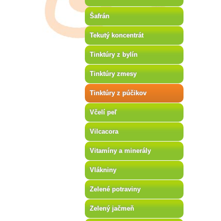
Šafrán
Tekutý koncentrát
Tinktúry z bylín
Tinktúry zmesy
Tinktúry z púčikov
Včelí peľ
Vilcacora
Vitamíny a minerály
Vlákniny
Zelené potraviny
Zelený jačmeň