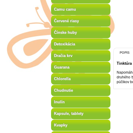
Camu camu
Červené riasy
Čínske huby
Detoxikácia
POPIS
Dračia krv
Tinktúra
Guarana
Napomáha 
druhého t
Chlorella
púčikov b
Chudnutie
Inulín
Kapsule, tablety
Kvapky