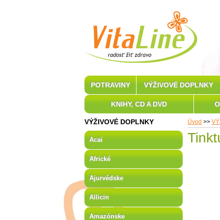
POTRAVINY
VÝŽIVOVÉ DOPLNKY
KNIHY, CD A DVD
O
VÝŽIVOVÉ DOPLNKY
Úvod
>>
VÝ
Tinkt
Acai
Africké
Ajurvédske
Allicin
Amazónske