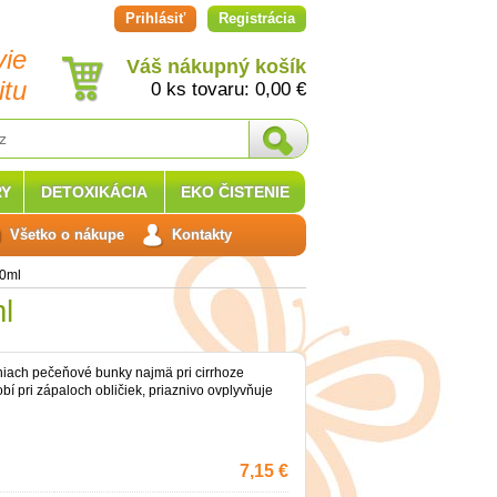
Prihlásiť
Registrácia
vie
Váš nákupný košík
itu
0 ks tovaru:
0,00
€
Y
DETOXIKÁCIA
EKO ČISTENIE
Všetko o nákupe
Kontakty
50ml
l
iach pečeňové bunky najmä pri cirrhoze
bí pri zápaloch obličiek, priaznivo ovplyvňuje
7,15 €