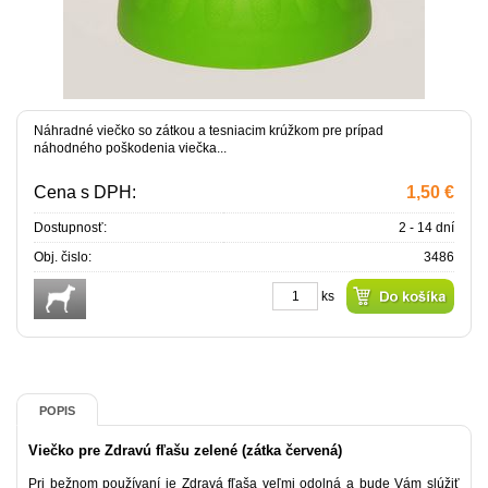
Náhradné viečko so zátkou a tesniacim krúžkom pre prípad
náhodného poškodenia viečka...
Cena s DPH:
1,50 €
Dostupnosť:
2 - 14 dní
Obj. čislo:
3486
ks
POPIS
Viečko pre Zdravú fľašu zelené (zátka červená)
Pri bežnom používaní je Zdravá fľaša veľmi odolná a bude Vám slúžiť