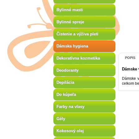
Bylinné masti
Bylinné spreje
Čistenie a výživa pleti
Dámska hygiena
Dekoratívna kozmetika
POPIS
Dámske v
Deodoranty
Dámske vl
Depilácia
celkom bez
Do kúpeľa
Farby na vlasy
Gély
Kokosový olej