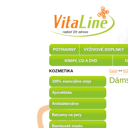
POTRAVINY
VÝŽIVOVÉ DOPLNKY
KNIHY, CD A DVD
O
KOZMETIKA
Úvod
>>
KO
Dáms
100% esenciálne oleje
Ajurvédska
Antibakteriálne
Balzamy na pery
Bambucké maslo