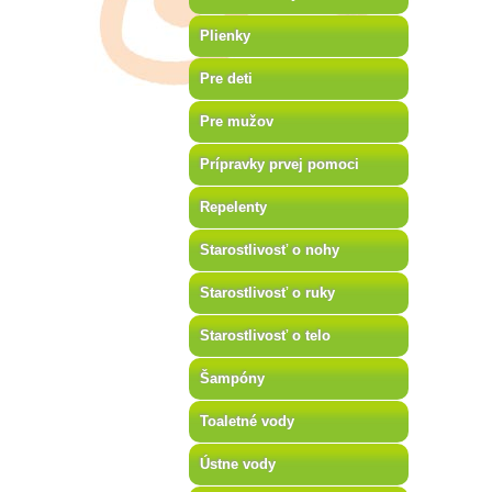
Plienky
Pre deti
Pre mužov
Prípravky prvej pomoci
Repelenty
Starostlivosť o nohy
Starostlivosť o ruky
Starostlivosť o telo
Šampóny
Toaletné vody
Ústne vody