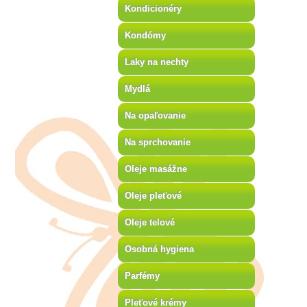
Kondicionéry
Kondómy
Laky na nechty
Mydlá
Na opaľovanie
Na sprchovanie
Oleje masážne
Oleje pleťové
Oleje telové
Osobná hygiena
Parfémy
Pleťové krémy