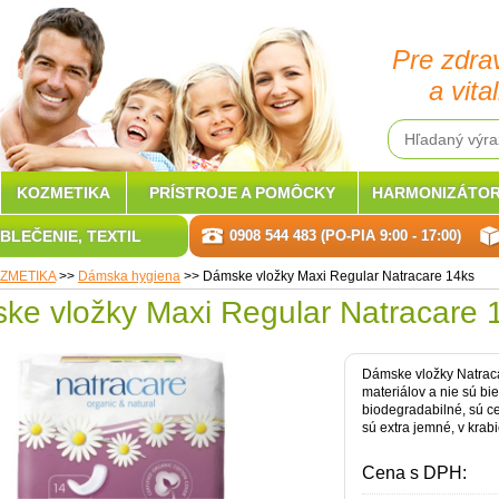
Pre zdra
a vital
KOZMETIKA
PRÍSTROJE A POMÔCKY
HARMONIZÁTOR
BLEČENIE, TEXTIL
0908 544 483 (PO-PIA 9:00 - 17:00)
ZMETIKA
>>
Dámska hygiena
>>
Dámske vložky Maxi Regular Natracare 14ks
ke vložky Maxi Regular Natracare 
Dámske vložky Natraca
materiálov a nie sú bi
biodegradabilné, sú ce
sú extra jemné, v krabi
Cena s DPH: