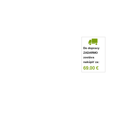
Do dopravy
ZADARMO
zostáva
nakúpiť za:
69.00
€