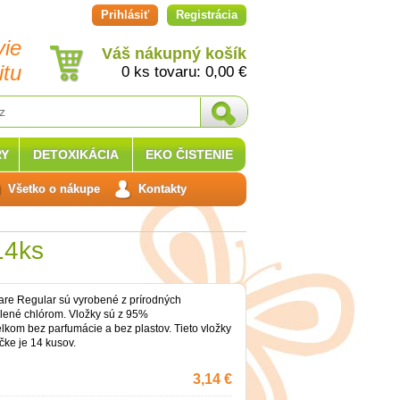
Prihlásiť
Registrácia
vie
Váš nákupný košík
itu
0 ks tovaru:
0,00
€
Y
DETOXIKÁCIA
EKO ČISTENIE
Všetko o nákupe
Kontakty
14ks
re Regular sú vyrobené z prírodných
elené chlórom. Vložky sú z 95%
lkom bez parfumácie a bez plastov. Tieto vložky
čke je 14 kusov.
3,14 €