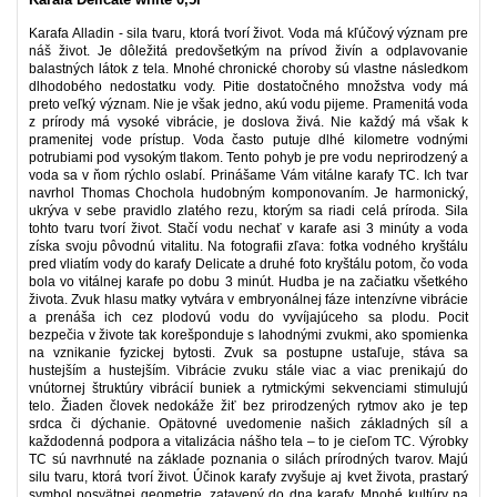
Karafa Alladin - sila tvaru, ktorá tvorí život. Voda má kľúčový význam pre
náš život. Je dôležitá predovšetkým na prívod živín a odplavovanie
balastných látok z tela. Mnohé chronické choroby sú vlastne následkom
dlhodobého nedostatku vody. Pitie dostatočného množstva vody má
preto veľký význam. Nie je však jedno, akú vodu pijeme. Pramenitá voda
z prírody má vysoké vibrácie, je doslova živá. Nie každý má však k
pramenitej vode prístup. Voda často putuje dlhé kilometre vodnými
potrubiami pod vysokým tlakom. Tento pohyb je pre vodu neprirodzený a
voda sa v ňom rýchlo oslabí. Prinášame Vám vitálne karafy TC. Ich tvar
navrhol Thomas Chochola hudobným komponovaním. Je harmonický,
ukrýva v sebe pravidlo zlatého rezu, ktorým sa riadi celá príroda. Sila
tohto tvaru tvorí život. Stačí vodu nechať v karafe asi 3 minúty a voda
získa svoju pôvodnú vitalitu. Na fotografii zľava: fotka vodného kryštálu
pred vliatím vody do karafy Delicate a druhé foto kryštálu potom, čo voda
bola vo vitálnej karafe po dobu 3 minút. Hudba je na začiatku všetkého
života. Zvuk hlasu matky vytvára v embryonálnej fáze intenzívne vibrácie
a prenáša ich cez plodovú vodu do vyvíjajúceho sa plodu. Pocit
bezpečia v živote tak korešponduje s lahodnými zvukmi, ako spomienka
na vznikanie fyzickej bytosti. Zvuk sa postupne ustaľuje, stáva sa
hustejším a hustejším. Vibrácie zvuku stále viac a viac prenikajú do
vnútornej štruktúry vibrácií buniek a rytmickými sekvenciami stimulujú
telo. Žiaden človek nedokáže žiť bez prirodzených rytmov ako je tep
srdca či dýchanie. Opätovné uvedomenie našich základných síl a
každodenná podpora a vitalizácia nášho tela – to je cieľom TC. Výrobky
TC sú navrhnuté na základe poznania o silách prírodných tvarov. Majú
silu tvaru, ktorá tvorí život. Účinok karafy zvyšuje aj kvet života, prastarý
symbol posvätnej geometrie, zatavený do dna karafy. Mnohé kultúry na