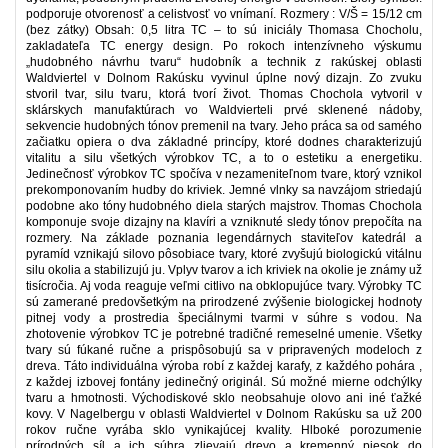
podporuje otvorenosť a celistvosť vo vnímaní. Rozmery : V/Š = 15/12 cm
(bez zátky) Obsah: 0,5 litra TC – to sú iniciály Thomasa Chocholu,
zakladateľa TC energy design. Po rokoch intenzívneho výskumu
„hudobného návrhu tvaru“ hudobník a technik z rakúskej oblasti
Waldviertel v Dolnom Rakúsku vyvinul úplne nový dizajn. Zo zvuku
stvoril tvar, silu tvaru, ktorá tvorí život. Thomas Chochola vytvoril v
sklárskych manufaktúrach vo Waldvierteli prvé sklenené nádoby,
sekvencie hudobných tónov premenil na tvary. Jeho práca sa od samého
začiatku opiera o dva základné princípy, ktoré dodnes charakterizujú
vitalitu a silu všetkých výrobkov TC, a to o estetiku a energetiku.
Jedinečnosť výrobkov TC spočíva v nezameniteľnom tvare, ktorý vznikol
prekomponovaním hudby do kriviek. Jemné vlnky sa navzájom striedajú
podobne ako tóny hudobného diela starých majstrov. Thomas Chochola
komponuje svoje dizajny na klavíri a vzniknuté sledy tónov prepočíta na
rozmery. Na základe poznania legendárnych staviteľov katedrál a
pyramíd vznikajú silovo pôsobiace tvary, ktoré zvyšujú biologickú vitálnu
silu okolia a stabilizujú ju. Vplyv tvarov a ich kriviek na okolie je známy už
tisícročia. Aj voda reaguje veľmi citlivo na obklopujúce tvary. Výrobky TC
sú zamerané predovšetkým na prirodzené zvýšenie biologickej hodnoty
pitnej vody a prostredia špeciálnymi tvarmi v súhre s vodou. Na
zhotovenie výrobkov TC je potrebné tradičné remeselné umenie. Všetky
tvary sú fúkané ručne a prispôsobujú sa v pripravených modeloch z
dreva. Táto individuálna výroba robí z každej karafy, z každého pohára ,
z každej izbovej fontány jedinečný originál. Sú možné mierne odchýlky
tvaru a hmotnosti. Východiskové sklo neobsahuje olovo ani iné ťažké
kovy. V Nagelbergu v oblasti Waldviertel v Dolnom Rakúsku sa už 200
rokov ručne vyrába sklo vynikajúcej kvality. Hlboké porozumenie
prírodných síl a ich súhra zlievajú drevo a kremenný piesok do