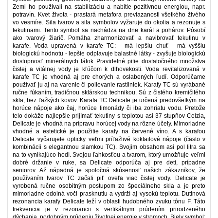
Zemi ho používali na stabilizáciu a nabitie pozitívnou energiou, napr.
potravín. Kvet života - prastará metafora previazanosti všetkého živého
vo vesmíre. Sila tvarov a sila symbolov vyžaruje do okolia a rezonuje s
tekutinami. Tento symbol sa nachádza na dne karáf a pohárov. Pôsobí
ako tvarový žiarič. Pomáha zharmonizovať a navibrovať tekutinu v
karafe. Voda upravená v karafe TC: - má lepšiu chuť - má vyššiu
biologickú hodnotu - lepšie odplavuje balastné látky - zvyšuje biologickú
dostupnosť minerálnych látok Pravidelné pitie dostatočného množstva
čistej a vitálnej vody je kľúčom k dlhovekosti. Voda revitalizovaná v
karafe TC je vhodná aj pre chorých a oslabených ľudí. Odporúčame
používať ju aj na varenie či polievanie rastliniek. Karafy TC sú vyrábané
ručne fúkaním, tradičnou sklárskou technikou. Sú z čistého kremičitého
skla, bez ťažkých kovov. Karafa TC Delicate je určená predovšetkým na
horúce nápoje ako čaj, horúce limonády či iba zohriatu vodu. Pretože
telo dokáže najlepšie prijímať tekutiny s teplotou asi 37 stupňov Celzia,
Delicate je vhodná na prípravu horúcej vody na rôzne účely. Mimoriadne
vhodné a estetické je použitie karafy na červené víno. A s karafou
Delicate vyčarujete opticky veľmi príťažlivé koktailové nápoje (často v
kombinácii s elegantnou slamkou TC). Svojim obsahom asi pol litra sa
na to vynikajúco hodí. Svojou ľahkosťou a tvarom, ktorý umožňuje veľmi
dobré držanie v ruke, sa Delicate odporúča aj pre deti, prípadne
seniorov. Až nápadná je spoločná skúsenosť našich zákazníkov, že
používaním tvarov TC začali piť oveľa viac čistej vody. Delicate je
vyrobená ručne osobitným postupom zo špeciálneho skla a je preto
mimoriadne odolná voči prasknutiu a vydrží aj vysokú teplotu. Dutinová
rezonancia karafy Delicate leží v oblasti hudobného zvuku tónu F. Táto
frekvencia je v rezonancii s vertikálnym prúdením prirodzeného
dýchania, podobným prúdeniu životnej energie v stromoch. Biely symbol: