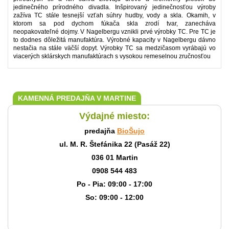
jedinečného prírodného divadla. Inšpirovaný jedinečnosťou výroby
zažíva TC stále tesnejší vzťah súhry hudby, vody a skla. Okamih, v
ktorom sa pod dychom fúkača skla zrodí tvar, zanecháva
neopakovateľné dojmy. V Nagelbergu vznikli prvé výrobky TC. Pre TC je
to dodnes dôležitá manufaktúra. Výrobné kapacity v Nagelbergu dávno
nestačia na stále väčší dopyt. Výrobky TC sa medzičasom vyrábajú vo
viacerých sklárskych manufaktúrach s vysokou remeselnou zručnosťou
KAMENNÁ PREDAJŇA V MARTINE
Výdajné miesto:
predajňa
BioŠujo
ul. M. R. Štefánika 22 (Pasáž 22)
036 01 Martin
0908 544 483
Po - Pia: 09:00 - 17:00
So: 09:00 - 12:00