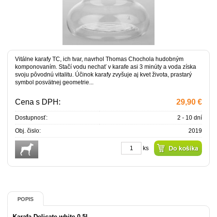
Vitálne karafy TC, ich tvar, navrhol Thomas Chochola hudobným
komponovaním. Stačí vodu nechať v karafe asi 3 minúty a voda získa
svoju pôvodnú vitalitu. Účinok karafy zvyšuje aj kvet života, prastarý
symbol posvätnej geometrie...
Cena s DPH:
29,90 €
Dostupnosť:
2 - 10 dní
Obj. čislo:
2019
ks
POPIS
Karafa Delicate white 0,5l