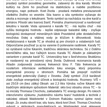
prastarý symbol posvätnej geometrie, zatavený do dna karafy. Mnohé
kultúry na Zemi ho používali na stabilizáciu a nabitie pozitívnou
energiou, napr. potravín. Kvet života - prastará metafora previazanosti
všetkého živého vo vesmíre. Sila tvarov a sila symbolov vyžaruje do
okolia a rezonuje s tekutinami. Tento symbol sa nachádza na dne karáf a
pohárov. Pôsobí ako tvarový žiarič. Pomáha zharmonizovať a navibrovať
tekutinu v karafe. Voda upravená v karafe TC: - má lepšiu chuť - má
vyššiu biologickú hodnotu - lepšie odplavuje balastné látky - zvyšuje
biologickú dostupnosť minerálnych látok Pravidelné pitie dostatočného
množstva čistej a vitálnej vody je kľúčom k dlhovekosti. Voda
revitalizovaná v karafe TC je vhodná aj pre chorých a oslabených ľudí.
Odporúčame používať ju aj na varenie či polievanie rastliniek. Karafy TC
sú vyrábané ručne fúkaním, tradičnou sklárskou technikou. Sú z čistého
kremičitého skla, bez ťažkých kovov. Karafa TC Alladin je základným
variantom v ponuke karáf TC. Univerzálny tvar s šesťvlnovou štruktúrou
je nastavený na prirodzený vývoj života. Dutinová rezonancia karafy
Alladin zodpovedá zvukovej frekvencii tónu F. Táto frekvencia je
nositeľom informácie vertikálneho toku energie, ktorý pripomína
energetické procesy v stromoch. Pomáha tak prepojiť rozličné
energetické potenciály (čakry) v človeku. Zlatý symbol: 23,8 karátové
zlato zvyšuje energetický účinok a biologickú hodnotu. Rozmery: V/Š =
asi 25/19 cm (bez zátky) Obsah: asi 2,3 litra Výroba: ručne fúkané sklo
tradičným sklárskym spôsobom Materiál: sklo bez obsahu olova TC – to
sú iniciály Thomasa Chocholu, zakladateľa TC energy design. Po rokoch
intenzívneho výskumu „hudobného návrhu tvaru“ hudobník a technik z
rakúskej oblasti Waldviertel v Dolnom Rakúsku vyvinul úplne nový
dizajn. Zo zvuku stvoril tvar, silu tvaru, ktorá tvorí život. Thomas Chochola
vytvoril v sklárskych manufaktúrach vo Waldvierteli prvé sklenené