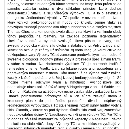
nádoby, sekvencie hudobných tónov premenil na tvary. Jeho práca sa od
samého začiatku opiera o dva základné princípy, ktoré dodnes
charakterizujú vitalitu a silu všetkých výrobkov TC, a to o estetiku a
energetiku. Jedinečnosť výrobkov TC spočíva v nezameniteľnom tvare,
ktorý vznikol prekomponovaním hudby do kriviek. Jemné vlnky sa
navzájom striedajú podobne ako tóny hudobného diela starých majstrov.
Thomas Chochola komponuje svoje dizajny na klavíri a vzniknuté sledy
tónov prepočíta na rozmery. Na základe poznania legendárnych
staviteľov katedrál a pyramíd vznikajú silovo pôsobiace tvary, ktoré
zvyšujú biologickú vitálnu silu okolia a stabilizujú ju. Vplyv tvarov a ich
kriviek na okolie je známy už tisícročia. Aj voda reaguje veľmi citlivo na
obklopujúce tvary. Výrobky TC sú zamerané predovšetkým na prirodzené
zvýšenie biologickej hodnoty pitnej vody a prostredia špeciálnymi tvarmi
v súhre s vodou. Na zhotovenie výrobkov TC je potrebné tradičné
remeselné umenie. Všetky tvary sú fúkané ručne a prispôsobujú sa v
pripravených modeloch z dreva. Táto individuálna výroba robí z každej
karafy, z každého pohára , z každej izbovej fontány jedinečný originál. Sú
možné mierne odchýlky tvaru a hmotnosti. Východiskové sklo
neobsahuje olovo ani iné ťažké kovy. V Nagelbergu v oblasti Waldviertel
v Dolnom Rakúsku sa už 200 rokov ručne vyrába sklo vynikajúcej kvality.
Hlboké porozumenie prírodných síl a ich súhra zlievajú drevo a
kremenný piesok do jedinečného prírodného divadla. Inšpirovaný
jedinečnosťou výroby zažíva TC stále tesnejší vzťah súhry hudby, vody a
skla. Okamih, v ktorom sa pod dychom fúkača skla zrodí tvar, zanecháva
neopakovateľné dojmy. V Nagelbergu vznikli prvé výrobky TC. Pre TC je
to dodnes dôležitá manufaktúra. Výrobné kapacity v Nagelbergu dávno
nestačia na stále väčší dopyt. Výrobky TC sa medzičasom vyrábajú vo
viacerých sklárskych manufaktúrach s vysokou remeselnou zručnosťou.