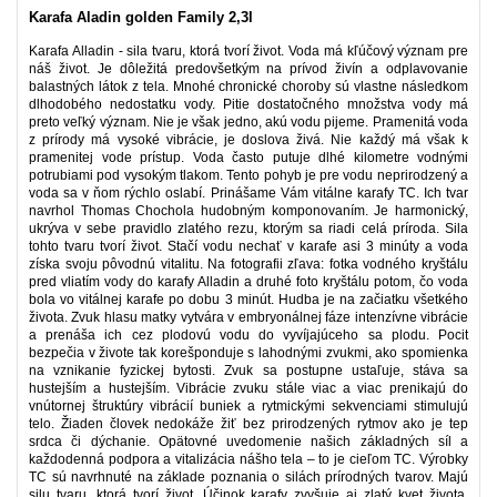
Karafa Aladin golden Family 2,3l
Karafa Alladin - sila tvaru, ktorá tvorí život. Voda má kľúčový význam pre
náš život. Je dôležitá predovšetkým na prívod živín a odplavovanie
balastných látok z tela. Mnohé chronické choroby sú vlastne následkom
dlhodobého nedostatku vody. Pitie dostatočného množstva vody má
preto veľký význam. Nie je však jedno, akú vodu pijeme. Pramenitá voda
z prírody má vysoké vibrácie, je doslova živá. Nie každý má však k
pramenitej vode prístup. Voda často putuje dlhé kilometre vodnými
potrubiami pod vysokým tlakom. Tento pohyb je pre vodu neprirodzený a
voda sa v ňom rýchlo oslabí. Prinášame Vám vitálne karafy TC. Ich tvar
navrhol Thomas Chochola hudobným komponovaním. Je harmonický,
ukrýva v sebe pravidlo zlatého rezu, ktorým sa riadi celá príroda. Sila
tohto tvaru tvorí život. Stačí vodu nechať v karafe asi 3 minúty a voda
získa svoju pôvodnú vitalitu. Na fotografii zľava: fotka vodného kryštálu
pred vliatím vody do karafy Alladin a druhé foto kryštálu potom, čo voda
bola vo vitálnej karafe po dobu 3 minút. Hudba je na začiatku všetkého
života. Zvuk hlasu matky vytvára v embryonálnej fáze intenzívne vibrácie
a prenáša ich cez plodovú vodu do vyvíjajúceho sa plodu. Pocit
bezpečia v živote tak korešponduje s lahodnými zvukmi, ako spomienka
na vznikanie fyzickej bytosti. Zvuk sa postupne ustaľuje, stáva sa
hustejším a hustejším. Vibrácie zvuku stále viac a viac prenikajú do
vnútornej štruktúry vibrácií buniek a rytmickými sekvenciami stimulujú
telo. Žiaden človek nedokáže žiť bez prirodzených rytmov ako je tep
srdca či dýchanie. Opätovné uvedomenie našich základných síl a
každodenná podpora a vitalizácia nášho tela – to je cieľom TC. Výrobky
TC sú navrhnuté na základe poznania o silách prírodných tvarov. Majú
silu tvaru, ktorá tvorí život. Účinok karafy zvyšuje aj zlatý kvet života,