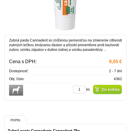
Zubná pasta Cannadent so zníženou penivosťou na zmierenie citlivosti
zubných krčkov, krvácaniu ďasien a pôsobí preventívne proti kazivosti
zubov, vzniku zápalov v dutine ústnej a vzniku paradentózy ...
Cena s DPH:
9,05 €
Dostupnosť:
2 - 7 dní
Obj. čislo:
4362
ks
POPIS
Zubná pasta Cannaderm Cannadent 75g