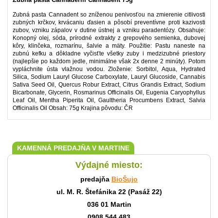
Zubná pasta Cannadent so zníženou penivosťou na zmierenie citlivosti
zubných krčkov, krvácaniu ďasien a pôsobí preventívne proti kazivosti
zubov, vzniku zápalov v dutine ústnej a vzniku paradentózy. Obsahuje:
Konopný olej, sóda, prírodné extrakty z grepového semienka, dubovej
kôry, klinčeka, rozmarínu, šalvie a mäty. Použitie: Pastu naneste na
zubnú kefku a dôkladne vyčisťte všetky zuby i medzizubné priestory
(najlepšie po každom jedle, minimálne však 2x denne 2 minúty). Potom
vypláchnite ústa vlažnou vodou. Zloženie: Sorbitol, Aqua, Hydrated
Silica, Sodium Lauryl Glucose Carboxylate, Lauryl Glucoside, Cannabis
Sativa Seed Oil, Quercus Robur Extract, Citrus Grandis Extract, Sodium
Bicarbonate, Glycerin, Rosmarinus Officinalis Oil, Eugenia Caryophyllus
Leaf Oil, Mentha Piperita Oil, Gaultheria Procumbens Extract, Salvia
Officinalis Oil Obsah: 75g Krajina pôvodu: ČR
KAMENNÁ PREDAJŇA V MARTINE
Výdajné miesto:
predajňa
BioŠujo
ul. M. R. Štefánika 22 (Pasáž 22)
036 01 Martin
0908 544 483