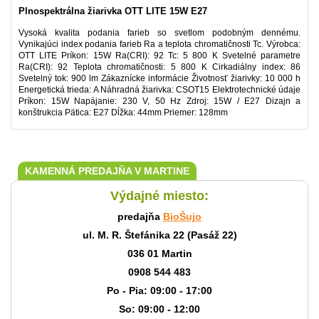
Plnospektrálna žiarivka OTT LITE 15W E27
Vysoká kvalita podania farieb so svetlom podobným dennému.
Vynikajúci index podania farieb Ra a teplota chromatičnosti Tc. Výrobca:
OTT LITE Príkon: 15W Ra(CRI): 92 Tc: 5 800 K Svetelné parametre
Ra(CRI): 92 Teplota chromatičnosti: 5 800 K Cirkadiálny index: 86
Svetelný tok: 900 lm Zákaznícke informácie Životnosť žiarivky: 10 000 h
Energetická trieda: A Náhradná žiarivka: CSOT15 Elektrotechnické údaje
Príkon: 15W Napájanie: 230 V, 50 Hz Zdroj: 15W / E27 Dizajn a
konštrukcia Pätica: E27 Dĺžka: 44mm Priemer: 128mm
KAMENNÁ PREDAJŇA V MARTINE
Výdajné miesto:
predajňa
BioŠujo
ul. M. R. Štefánika 22 (Pasáž 22)
036 01 Martin
0908 544 483
Po - Pia: 09:00 - 17:00
So: 09:00 - 12:00