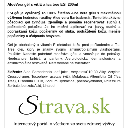
AloeVera gél s vit.E a tea tree ESI 200ml
ESI gél je vyrábaný zo 100% čistého Aloe vera gélu s maximálnou
výživnou hodnotou rastliny Aloe vera Barbadensis. Tento bio aktívne
pôsobiaci gel zvlhčuje, zjemňuje a pomáha regenerovať suchú a
poškodenú pokožku. Je ho možné aplikovať na jazvy, suchú a
popraskanú kožu, popáleniny od slnka, podráždenú kožu, menšie
popáleniny a uštipnutia hmyzom.
Gél je obohatený o vitamín E chrániaci kožu pred poškodením a Tea
Tree olej, ktorý je známy svojimi antimikrobiálnymi vlastnosťami.
Použitie: Naneste potrebné množstvo gélu a vmasírujte do pokožky.
Neobsahuje farbivá a parfumy. Alergiologicky, dermatologicky a
antimikrobiálne testované. Netestované na zvieratách.
Zloženie:
Aloe Barbadensis leaf juice, Acrylates/C10-30 Alkyl Acrylate
Crosspolymer, Tocopheryl acetate (vit.), Melaleuca Altemifolia Oil (Tea
Tree), Disodium EDTA, Sodium Hydroxide, phenoxyethanol, Potassium
Sorbate, benzoic Acid, Linalool.