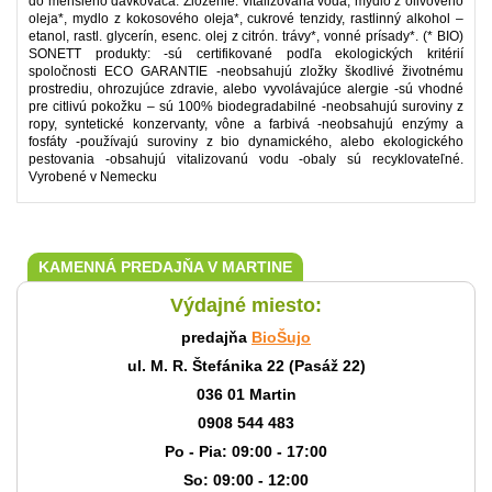
do menšieho dávkovača. Zloženie: vitalizovaná voda, mydlo z olivového
oleja*, mydlo z kokosového oleja*, cukrové tenzidy, rastlinný alkohol –
etanol, rastl. glycerín, esenc. olej z citrón. trávy*, vonné prísady*. (* BIO)
SONETT produkty: -sú certifikované podľa ekologických kritérií
spoločnosti ECO GARANTIE -neobsahujú zložky škodlivé životnému
prostrediu, ohrozujúce zdravie, alebo vyvolávajúce alergie -sú vhodné
pre citlivú pokožku – sú 100% biodegradabilné -neobsahujú suroviny z
ropy, syntetické konzervanty, vône a farbivá -neobsahujú enzýmy a
fosfáty -používajú suroviny z bio dynamického, alebo ekologického
pestovania -obsahujú vitalizovanú vodu -obaly sú recyklovateľné.
Vyrobené v Nemecku
KAMENNÁ PREDAJŇA V MARTINE
Výdajné miesto:
predajňa
BioŠujo
ul. M. R. Štefánika 22 (Pasáž 22)
036 01 Martin
0908 544 483
Po - Pia: 09:00 - 17:00
So: 09:00 - 12:00