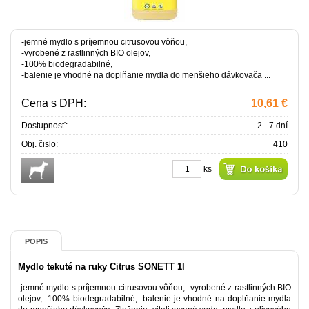
-jemné mydlo s príjemnou citrusovou vôňou,
-vyrobené z rastlinných BIO olejov,
-100% biodegradabilné,
-balenie je vhodné na doplňanie mydla do menšieho dávkovača ...
Cena s DPH:
10,61 €
Dostupnosť:
2 - 7 dní
Obj. čislo:
410
ks
POPIS
Mydlo tekuté na ruky Citrus SONETT 1l
-jemné mydlo s príjemnou citrusovou vôňou, -vyrobené z rastlinných BIO
olejov, -100% biodegradabilné, -balenie je vhodné na doplňanie mydla